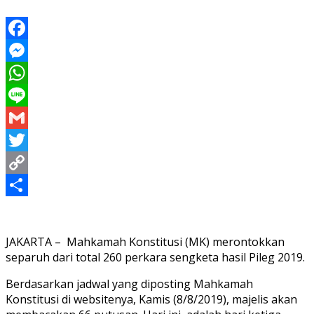
Facebook
Messenger
WhatsApp
Line
Gmail
Twitter
Copy
Link
Share
JAKARTA – Mahkamah Konstitusi (MK) merontokkan
separuh dari total 260 perkara sengketa hasil Pileg 2019.
Berdasarkan jadwal yang diposting Mahkamah
Konstitusi di websitenya, Kamis (8/8/2019), majelis akan