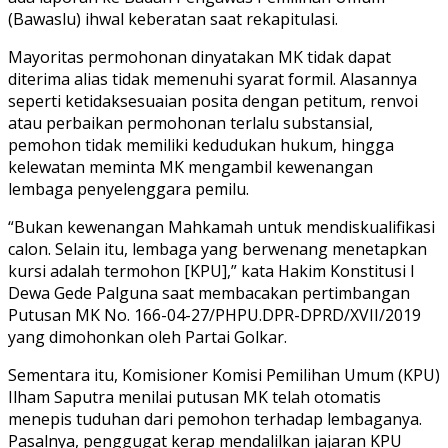
(Bawaslu) ihwal keberatan saat rekapitulasi.
Mayoritas permohonan dinyatakan MK tidak dapat
diterima alias tidak memenuhi syarat formil. Alasannya
seperti ketidaksesuaian posita dengan petitum, renvoi
atau perbaikan permohonan terlalu substansial,
pemohon tidak memiliki kedudukan hukum, hingga
kelewatan meminta MK mengambil kewenangan
lembaga penyelenggara pemilu.
“Bukan kewenangan Mahkamah untuk mendiskualifikasi
calon. Selain itu, lembaga yang berwenang menetapkan
kursi adalah termohon [KPU],” kata Hakim Konstitusi I
Dewa Gede Palguna saat membacakan pertimbangan
Putusan MK No. 166-04-27/PHPU.DPR-DPRD/XVII/2019
yang dimohonkan oleh Partai Golkar.
Sementara itu, Komisioner Komisi Pemilihan Umum (KPU)
Ilham Saputra menilai putusan MK telah otomatis
menepis tuduhan dari pemohon terhadap lembaganya.
Pasalnya, penggugat kerap mendalilkan jajaran KPU