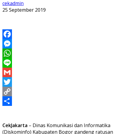
cekadmin
25 September 2019
Facebook
Messenger
WhatsApp
Line
Gmail
Twitter
Copy
Link
Share
CekJakarta
– Dinas Komunikasi dan Informatika
(Diskominfo) Kabupaten Bogor gandeng ratusan