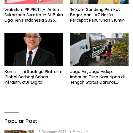
Waketum PP PELTI ,H. Anton
Telkom Gandeng Pemkot
Sukartono Suratto, M.Si. Buka
Bogor dan LAZ Harfa
Liga Tenis Indonesia 2026
Percepat Penurunan Stunting
Seri 1
di Bogor Barat & Tanah
Sareal
Komisi I: Ini Saatnya Platform
Jaga Air, Jaga Hidup:
Global Berbagi Beban
Imbauan Tirta Kahuripan di
Infrastruktur Digital
Tengah Status Darurat
Kemarau
Popular Post
3 Desember 2018
1 Komentar