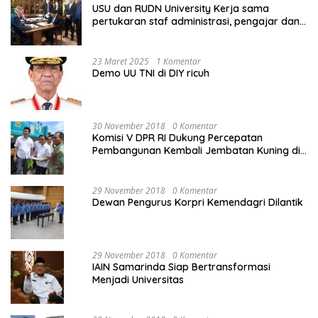
USU dan RUDN University Kerja sama
pertukaran staf administrasi, pengajar dan
mahasiswa
23 Maret 2025
1 Komentar
Demo UU TNI di DIY ricuh
30 November 2018
0 Komentar
Komisi V DPR RI Dukung Percepatan
Pembangunan Kembali Jembatan Kuning di
PALU
29 November 2018
0 Komentar
Dewan Pengurus Korpri Kemendagri Dilantik
29 November 2018
0 Komentar
IAIN Samarinda Siap Bertransformasi
Menjadi Universitas