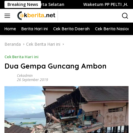
Langsung
 Selatan
Breaking News
Waketum PP PELTI ,H. Anton Sukartono Suratto, 
ke
konten
Home
Berita Hari ini
Cek Berita Daerah
Cek Berita Nasiona
Beranda
Cek Berita Hari ini
Cek Berita Hari ini
Dua Gempa Guncang Ambon
Cekadmin
26 September 2019