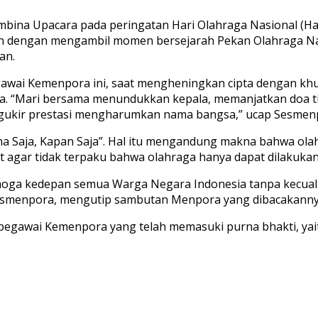
bina Upacara pada peringatan Hari Olahraga Nasional (Ha
apkan dengan mengambil momen bersejarah Pekan Olahraga N
an.
pegawai Kemenpora ini, saat mengheningkan cipta dengan k
. “Mari bersama menundukkan kepala, memanjatkan doa ti
ngukir prestasi mengharumkan nama bangsa,” ucap Sesmen
na Saja, Kapan Saja”. Hal itu mengandung makna bahwa ola
 agar tidak terpaku bahwa olahraga hanya dapat dilakukan d
emoga kedepan semua Warga Negara Indonesia tanpa kecual
 Sesmenpora, mengutip sambutan Menpora yang dibacakanny
a pegawai Kemenpora yang telah memasuki purna bhakti, 