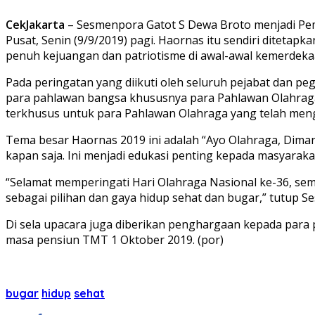
CekJakarta
– Sesmenpora Gatot S Dewa Broto menjadi Pem
Pusat, Senin (9/9/2019) pagi. Haornas itu sendiri ditet
penuh kejuangan dan patriotisme di awal-awal kemerdeka
Pada peringatan yang diikuti oleh seluruh pejabat dan 
para pahlawan bangsa khususnya para Pahlawan Olahraga
terkhusus untuk para Pahlawan Olahraga yang telah me
Tema besar Haornas 2019 ini adalah “Ayo Olahraga, Dima
kapan saja. Ini menjadi edukasi penting kepada masyarakat
“Selamat memperingati Hari Olahraga Nasional ke-36, s
sebagai pilihan dan gaya hidup sehat dan bugar,” tutup
Di sela upacara juga diberikan penghargaan kepada par
masa pensiun TMT 1 Oktober 2019. (por)
bugar
hidup
sehat