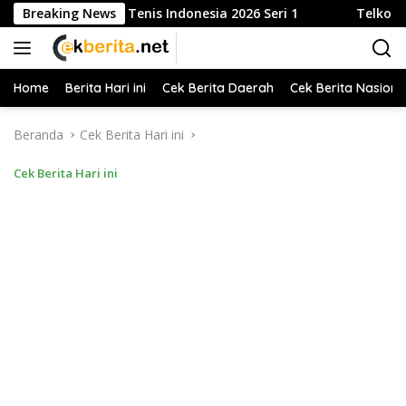
Langsung
uka Liga Tenis Indonesia 2026 Seri 1
Breaking News
Telkom Gandeng P
ke
konten
Home
Berita Hari ini
Cek Berita Daerah
Cek Berita Nasiona
Beranda
Cek Berita Hari ini
Cek Berita Hari ini