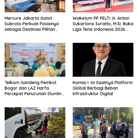
Mercure Jakarta Gatot
Waketum PP PELTI ,H. Anton
Subroto Perkuat Posisinya
Sukartono Suratto, M.Si. Buka
sebagai Destinasi Pilihan
Liga Tenis Indonesia 2026
untuk Bisnis, Staycation,
Seri 1
Meeting, dan Kuliner di
Jakarta Selatan
Telkom Gandeng Pemkot
Komisi I: Ini Saatnya Platform
Bogor dan LAZ Harfa
Global Berbagi Beban
Percepat Penurunan Stunting
Infrastruktur Digital
di Bogor Barat & Tanah
Sareal