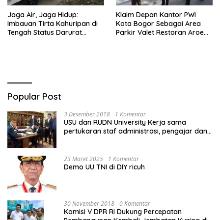
Jaga Air, Jaga Hidup:
Klaim Depan Kantor PWI
Imbauan Tirta Kahuripan di
Kota Bogor Sebagai Area
Tengah Status Darurat
Parkir Valet Restoran Aroem,
Kemarau
Dishub ‘Ancam’ Pengelola
Popular Post
3 Desember 2018
1 Komentar
USU dan RUDN University Kerja sama
pertukaran staf administrasi, pengajar dan
mahasiswa
23 Maret 2025
1 Komentar
Demo UU TNI di DIY ricuh
30 November 2018
0 Komentar
Komisi V DPR RI Dukung Percepatan