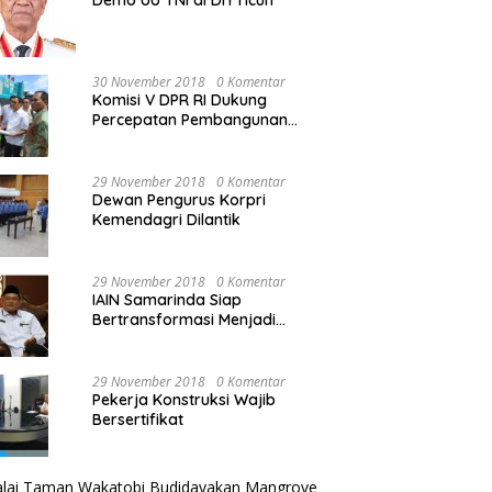
Demo UU TNI di DIY ricuh
30 November 2018
0 Komentar
Komisi V DPR RI Dukung
Percepatan Pembangunan
Kembali Jembatan Kuning di
PALU
29 November 2018
0 Komentar
Dewan Pengurus Korpri
Kemendagri Dilantik
29 November 2018
0 Komentar
IAIN Samarinda Siap
Bertransformasi Menjadi
Universitas
29 November 2018
0 Komentar
Pekerja Konstruksi Wajib
Bersertifikat