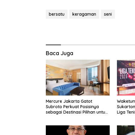
bersatu
keragaman
seni
Baca Juga
Mercure Jakarta Gatot
Waketum 
Subroto Perkuat Posisinya
Sukarton
sebagai Destinasi Pilihan untuk
Liga Teni
Bisnis, Staycation, Meeting, dan
Kuliner di Jakarta Selatan