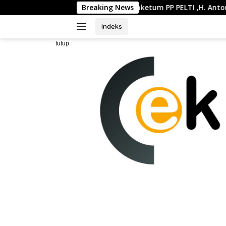
Langsung
latan
Waketum PP PELTI ,H. Anton Sukartono Suratto, M.
Breaking News
ke
konten
Indeks
tutup