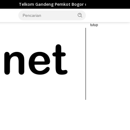
ng Pemkot Bogor dan LAZ Harfa Percepat Penurunan Stunting 
tutup