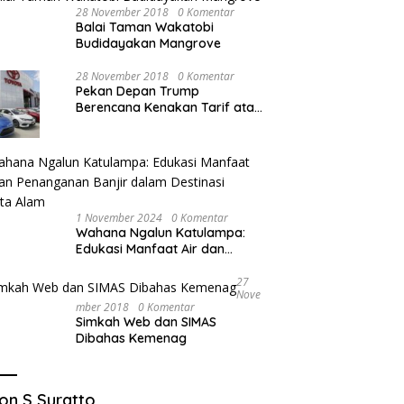
28 November 2018
0 Komentar
Balai Taman Wakatobi
Budidayakan Mangrove
28 November 2018
0 Komentar
Pekan Depan Trump
Berencana Kenakan Tarif atas
Mobil Impor
1 November 2024
0 Komentar
Wahana Ngalun Katulampa:
Edukasi Manfaat Air dan
Penanganan Banjir dalam
Destinasi Wisata Alam
27
Nove
Mber 2018
0 Komentar
Simkah Web dan SIMAS
Dibahas Kemenag
on S Suratto