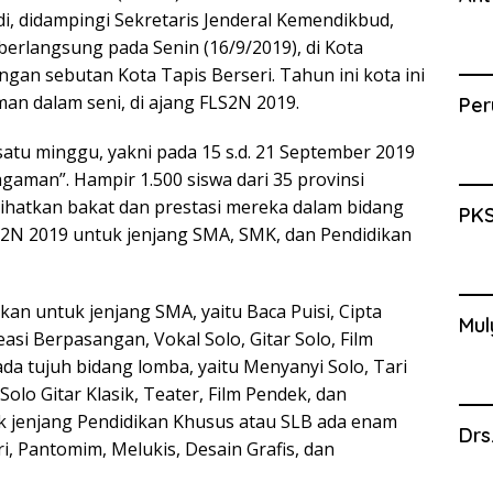
i, didampingi Sekretaris Jenderal Kemendikbud,
erlangsung pada Senin (16/9/2019), di Kota
gan sebutan Kota Tapis Berseri. Tahun ini kota ini
an dalam seni, di ajang FLS2N 2019.
Per
atu minggu, yakni pada 15 s.d. 21 September 2019
aman”. Hampir 1.500 siswa dari 35 provinsi
hatkan bakat dan prestasi mereka dalam bidang
PKS
2N 2019 untuk jenjang SMA, SMK, dan Pendidikan
an untuk jenjang SMA, yaitu Baca Puisi, Cipta
Mul
reasi Berpasangan, Vokal Solo, Gitar Solo, Film
da tujuh bidang lomba, yaitu Menyanyi Solo, Tari
Solo Gitar Klasik, Teater, Film Pendek, dan
k jenjang Pendidikan Khusus atau SLB ada enam
Drs
i, Pantomim, Melukis, Desain Grafis, dan