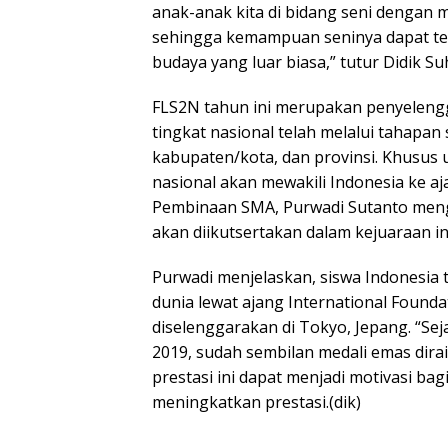
anak-anak kita di bidang seni dengan
sehingga kemampuan seninya dapat ter
budaya yang luar biasa,” tutur Didik Su
FLS2N tahun ini merupakan penyelengga
tingkat nasional telah melalui tahapan 
kabupaten/kota, dan provinsi. Khusus u
nasional akan mewakili Indonesia ke aja
Pembinaan SMA, Purwadi Sutanto meng
akan diikutsertakan dalam kejuaraan in
Purwadi menjelaskan, siswa Indonesia t
dunia lewat ajang International Foundat
diselenggarakan di Tokyo, Jepang. “Se
2019, sudah sembilan medali emas diraih
prestasi ini dapat menjadi motivasi ba
meningkatkan prestasi.(dik)