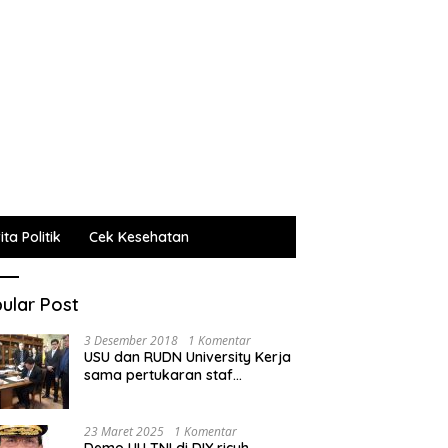
ta Politik
Cek Kesehatan
ular Post
3 Desember 2018
1 Komentar
USU dan RUDN University Kerja
sama pertukaran staf
administrasi, pengajar dan
mahasiswa
23 Maret 2025
1 Komentar