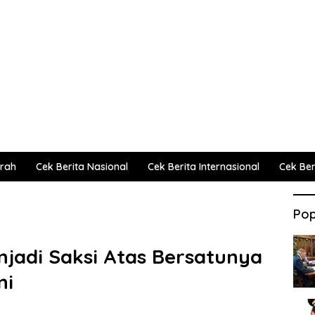
erah
Cek Berita Nasional
Cek Berita Internasional
Cek Beri
Pop
njadi Saksi Atas Bersatunya
ni