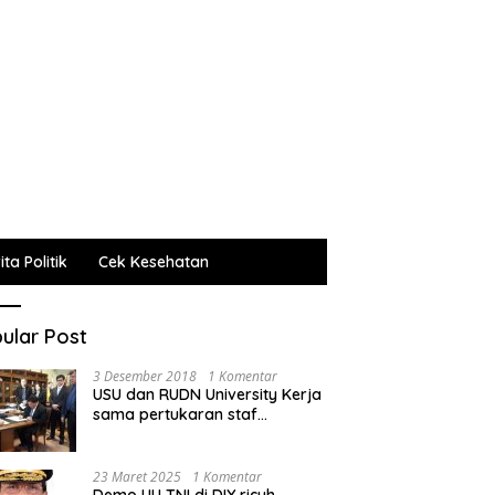
ta Politik
Cek Kesehatan
ular Post
3 Desember 2018
1 Komentar
USU dan RUDN University Kerja
sama pertukaran staf
administrasi, pengajar dan
mahasiswa
23 Maret 2025
1 Komentar