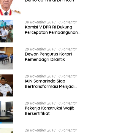
Demo UU TNI di DIY ricuh
30 November 2018
0 Komentar
Komisi V DPR RI Dukung
Percepatan Pembangunan
Kembali Jembatan Kuning di
PALU
29 November 2018
0 Komentar
Dewan Pengurus Korpri
Kemendagri Dilantik
29 November 2018
0 Komentar
IAIN Samarinda Siap
Bertransformasi Menjadi
Universitas
29 November 2018
0 Komentar
Pekerja Konstruksi Wajib
Bersertifikat
28 November 2018
0 Komentar