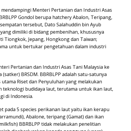
mendampingi Menteri Pertanian dan Industri Asas
t BBRBLPP Gondol berupa hatchery Abalon, Teripang,
esempatan tersebut, Dato Salahuddin bin Ayub
ang dimiliki di bidang pembenihan, khususnya
ti Tiongkok, Jepang, Hongkong dan Taiwan;
ama untuk bertukar pengetahuan dalam industri
ri Pertanian dan Industri Asas Tani Malaysia ke
 (satker) BRSDM. BBRBLPP adalah satu-satunya
as utama Riset dan Penyuluhan yang melakukan
teknologi budidaya laut, terutama untuk ikan laut,
gi di Indonesia.
t pada 5 species perikanan laut yaitu ikan kerapu
arramundi), Abalone, teripang (Gamat) dan ikan
(milkfish) BBRBLPP tidak melakukan penelitian