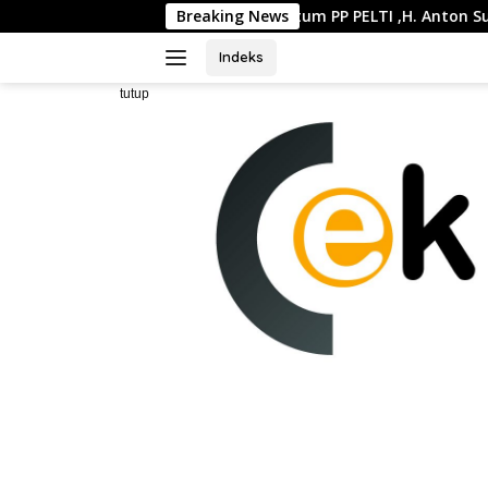
Langsung
Waketum PP PELTI ,H. Anton Sukartono Suratto, M.Si. Buk
Breaking News
ke
konten
Indeks
tutup