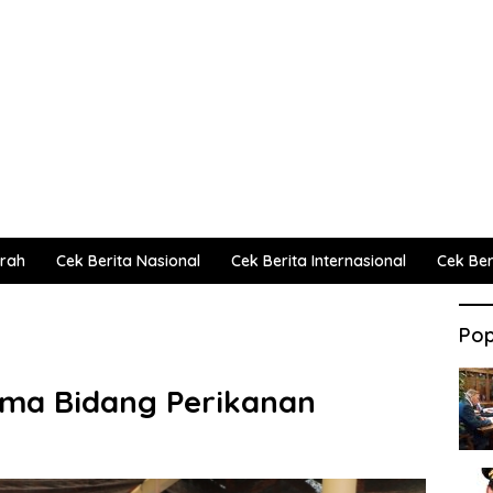
erah
Cek Berita Nasional
Cek Berita Internasional
Cek Beri
Pop
ma Bidang Perikanan