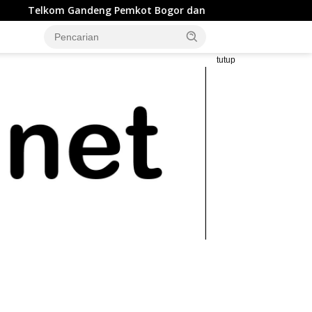
kot Bogor dan LAZ Harfa Percepat Penurunan Stunting di Bog
tutup