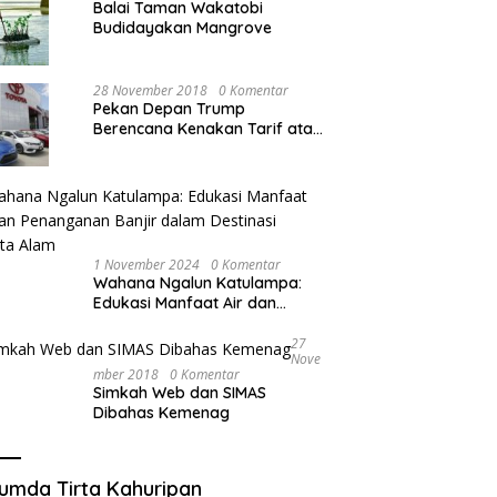
Balai Taman Wakatobi
Budidayakan Mangrove
28 November 2018
0 Komentar
Pekan Depan Trump
Berencana Kenakan Tarif atas
Mobil Impor
1 November 2024
0 Komentar
Wahana Ngalun Katulampa:
Edukasi Manfaat Air dan
Penanganan Banjir dalam
Destinasi Wisata Alam
27
Nove
Mber 2018
0 Komentar
Simkah Web dan SIMAS
Dibahas Kemenag
umda Tirta Kahuripan