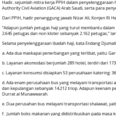
Hadir, sejumlah mitra kerja PPIH dalam penyelenggaraan h
Authority Civil Aviation (GACA) Arab Saudi, serta para pe
Dari PPIH, hadir penanggung jawab Nizar Ali, Konjen RI Her
“Adapun jumlah petugas haji yang turut membantu dalam 
2.645 petugas dan non kloter sebanyak 2.162 petugas,” la
Selama penyelenggaraan ibadah haji, kata Endang Djumali,
a. Ada dua maskapai penerbangan yang terlibat, yaitu: Ga
b. Layanan akomodasi berjumlah 289 hotel, terdiri dari 17
c. Layanan konsumsi disiapkan 53 perusahaan katering: 36
d. Ada enam perusahaan bus yang melayani transportasi 
dan kepulangan sebanyak 14.212 triop. Adapun keenam per
Durrat al Munawwarah.
e. Dua perusahan bus melayani transportasi shalawat, yai
f. Jumlah boks makanan yang didistribusikan pada masa k