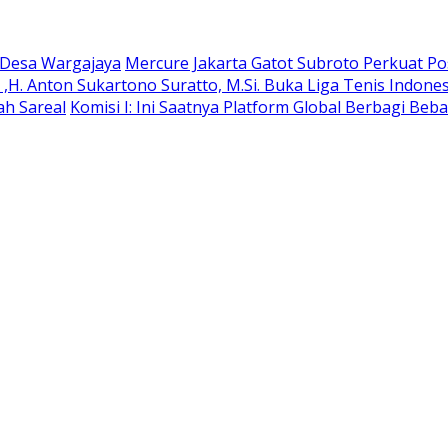
e Desa Wargajaya
Mercure Jakarta Gatot Subroto Perkuat Posi
H. Anton Sukartono Suratto, M.Si. Buka Liga Tenis Indonesi
ah Sareal
Komisi I: Ini Saatnya Platform Global Berbagi Beba