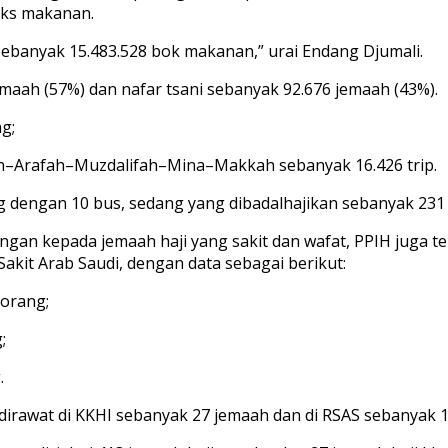
oks makanan.
 sebanyak 15.483.528 bok makanan,” urai Endang Djumali.
maah (57%) dan nafar tsani sebanyak 92.676 jemaah (43%).
g;
kah–Arafah–Muzdalifah–Mina–Makkah sebanyak 16.426 trip.
g dengan 10 bus, sedang yang dibadalhajikan sebanyak 231
n kepada jemaah haji yang sakit dan wafat, PPIH juga tel
Sakit Arab Saudi, dengan data sebagai berikut:
 orang;
;
.
 dirawat di KKHI sebanyak 27 jemaah dan di RSAS sebanyak 