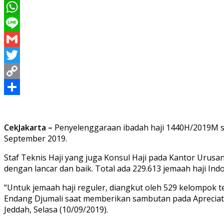
Messenger
WhatsApp
Line
Gmail
Twitter
Copy
Link
Share
CekJakarta –
Penyelenggaraan ibadah haji 1440H/2019M su
September 2019.
Staf Teknis Haji yang juga Konsul Haji pada Kantor Uru
dengan lancar dan baik. Total ada 229.613 jemaah haji Indo
“Untuk jemaah haji reguler, diangkut oleh 529 kelompok t
Endang Djumali saat memberikan sambutan pada Apreciation
Jeddah, Selasa (10/09/2019).