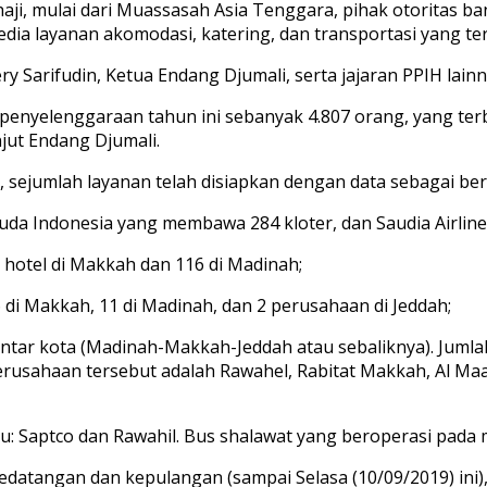
aji, mulai dari Muassasah Asia Tenggara, pihak otoritas ban
nyedia layanan akomodasi, katering, dan transportasi yang t
y Sarifudin, Ketua Endang Djumali, serta jajaran PPIH lainn
penyelenggaraan tahun ini sebanyak 4.807 orang, yang te
njut Endang Djumali.
 sejumlah layanan telah disiapkan dengan data sebagai ber
ruda Indonesia yang membawa 284 kloter, dan Saudia Airline
3 hotel di Makkah dan 116 di Madinah;
 di Makkah, 11 di Madinah, dan 2 perusahaan di Jeddah;
antar kota (Madinah-Makkah-Jeddah atau sebaliknya). Juml
usahaan tersebut adalah Rawahel, Rabitat Makkah, Al Maas
tu: Saptco dan Rawahil. Bus shalawat yang beroperasi pada
edatangan dan kepulangan (sampai Selasa (10/09/2019) ini