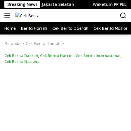
Langsung
 dan Kuliner di Jakarta Selatan
Breaking News
Waketum PP PELTI ,H. A
ke
konten
Home
Berita Hari ini
Cek Berita Daerah
Cek Berita Nasiona
Beranda
Cek Berita Daerah
Cek Berita Daerah
,
Cek Berita Hari ini
,
Cek Berita Internasional
,
Cek Berita Nasional