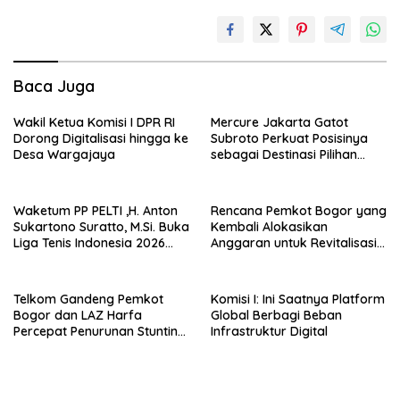
Baca Juga
Wakil Ketua Komisi I DPR RI
Mercure Jakarta Gatot
Dorong Digitalisasi hingga ke
Subroto Perkuat Posisinya
Desa Wargajaya
sebagai Destinasi Pilihan
untuk Bisnis, Staycation,
Meeting, dan Kuliner di
Jakarta Selatan
Waketum PP PELTI ,H. Anton
Rencana Pemkot Bogor yang
Sukartono Suratto, M.Si. Buka
Kembali Alokasikan
Liga Tenis Indonesia 2026
Anggaran untuk Revitalisasi
Seri 1
Terminal Bubulak Tahap III
Mendapat Kritik dari Angga
Alan Surawijaya
Telkom Gandeng Pemkot
Komisi I: Ini Saatnya Platform
Bogor dan LAZ Harfa
Global Berbagi Beban
Percepat Penurunan Stunting
Infrastruktur Digital
di Bogor Barat & Tanah
Sareal