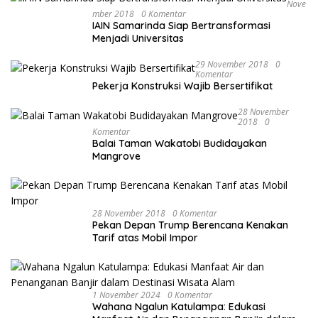
Nove
Mber 2018
0 Komentar
IAIN Samarinda Siap Bertransformasi
Menjadi Universitas
29 November 2018
0
Komentar
Pekerja Konstruksi Wajib Bersertifikat
28 November
2018
0
Komentar
Balai Taman Wakatobi Budidayakan
Mangrove
28 November 2018
0 Komentar
Pekan Depan Trump Berencana Kenakan
Tarif atas Mobil Impor
1 November 2024
0 Komentar
Wahana Ngalun Katulampa: Edukasi