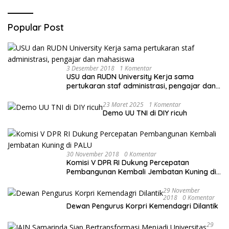
Popular Post
3 Desember 2018
1 Komentar
USU dan RUDN University Kerja sama
pertukaran staf administrasi, pengajar dan
mahasiswa
23 Maret 2025
1 Komentar
Demo UU TNI di DIY ricuh
30 November 2018
0 Komentar
Komisi V DPR RI Dukung Percepatan
Pembangunan Kembali Jembatan Kuning di
PALU
29 November
2018
0 Komentar
Dewan Pengurus Korpri Kemendagri Dilantik
29