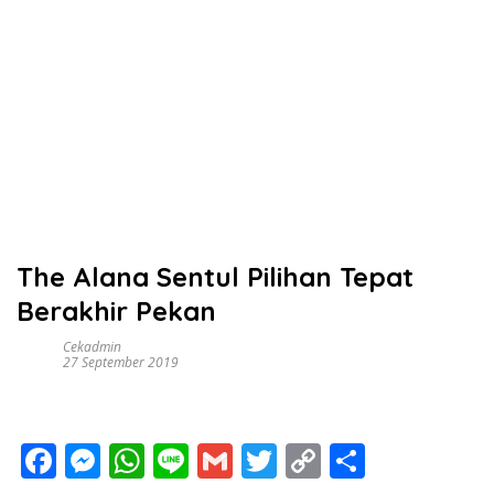
The Alana Sentul Pilihan Tepat
Berakhir Pekan
Cekadmin
27 September 2019
F
M
W
Li
G
T
C
S