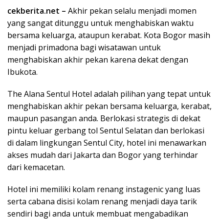
ac
e
h
n
m
w
o
h
cekberita.net –
Akhir pekan selalu menjadi momen
e
ss
at
e
ai
itt
p
ar
yang sangat ditunggu untuk menghabiskan waktu
b
e
s
l
er
y
e
bersama keluarga, ataupun kerabat. Kota Bogor masih
o
n
A
Li
menjadi primadona bagi wisatawan untuk
o
g
p
n
menghabiskan akhir pekan karena dekat dengan
Ibukota.
k
er
p
k
The Alana Sentul Hotel adalah pilihan yang tepat untuk
menghabiskan akhir pekan bersama keluarga, kerabat,
maupun pasangan anda. Berlokasi strategis di dekat
pintu keluar gerbang tol Sentul Selatan dan berlokasi
di dalam lingkungan Sentul City, hotel ini menawarkan
akses mudah dari Jakarta dan Bogor yang terhindar
dari kemacetan.
Hotel ini memiliki kolam renang instagenic yang luas
serta cabana disisi kolam renang menjadi daya tarik
sendiri bagi anda untuk membuat mengabadikan