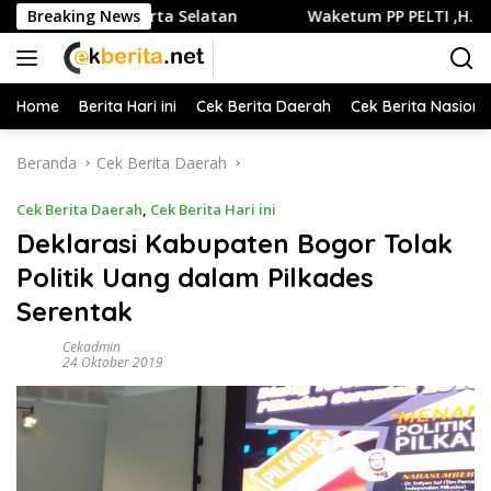
Langsung
er di Jakarta Selatan
Breaking News
Waketum PP PELTI ,H. Anton Sukar
ke
konten
Home
Berita Hari ini
Cek Berita Daerah
Cek Berita Nasiona
Beranda
Cek Berita Daerah
Cek Berita Daerah
,
Cek Berita Hari ini
Deklarasi Kabupaten Bogor Tolak
Politik Uang dalam Pilkades
Serentak
Cekadmin
24 Oktober 2019