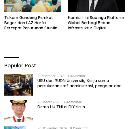
Telkom Gandeng Pemkot
Komisi I: Ini Saatnya Platform
Bogor dan LAZ Harfa
Global Berbagi Beban
Percepat Penurunan Stunting
Infrastruktur Digital
di Bogor Barat & Tanah
Sareal
Popular Post
3 Desember 2018
1 Komentar
USU dan RUDN University Kerja sama
pertukaran staf administrasi, pengajar dan
mahasiswa
23 Maret 2025
1 Komentar
Demo UU TNI di DIY ricuh
30 November 2018
0 Komentar