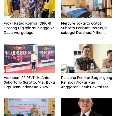
Wakil Ketua Komisi I DPR RI
Mercure Jakarta Gatot
Dorong Digitalisasi hingga ke
Subroto Perkuat Posisinya
Desa Wargajaya
sebagai Destinasi Pilihan
untuk Bisnis, Staycation,
Meeting, dan Kuliner di
Jakarta Selatan
Waketum PP PELTI ,H. Anton
Rencana Pemkot Bogor yang
Sukartono Suratto, M.Si. Buka
Kembali Alokasikan
Liga Tenis Indonesia 2026
Anggaran untuk Revitalisasi
Seri 1
Terminal Bubulak Tahap III
Mendapat Kritik dari Angga
Alan Surawijaya