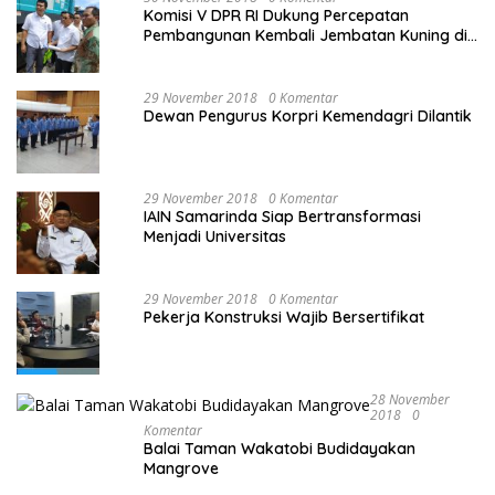
Komisi V DPR RI Dukung Percepatan
Pembangunan Kembali Jembatan Kuning di
PALU
29 November 2018
0 Komentar
Dewan Pengurus Korpri Kemendagri Dilantik
29 November 2018
0 Komentar
IAIN Samarinda Siap Bertransformasi
Menjadi Universitas
29 November 2018
0 Komentar
Pekerja Konstruksi Wajib Bersertifikat
28 November
2018
0
Komentar
Balai Taman Wakatobi Budidayakan
Mangrove