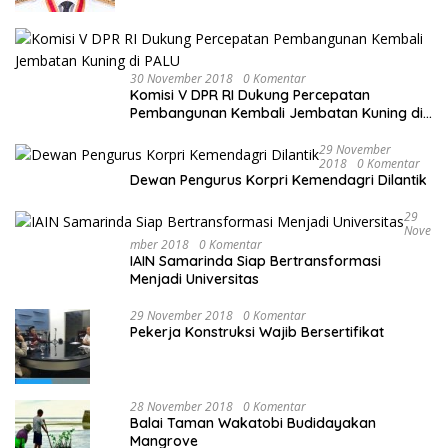
30 November 2018
0 Komentar
Komisi V DPR RI Dukung Percepatan
Pembangunan Kembali Jembatan Kuning di
PALU
29 November
2018
0 Komentar
Dewan Pengurus Korpri Kemendagri Dilantik
29
Nove
Mber 2018
0 Komentar
IAIN Samarinda Siap Bertransformasi
Menjadi Universitas
29 November 2018
0 Komentar
Pekerja Konstruksi Wajib Bersertifikat
28 November 2018
0 Komentar
Balai Taman Wakatobi Budidayakan
Mangrove