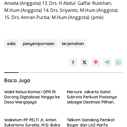
Amalia (Anggota) 13. Drs. H Abdul Gaffar Ruskhan,
M.Hum (Anggota) 14. Drs. Sriyanto, M.Hum (Anggota)
15. Drs. Amran Purba, M.Hum (Anggota). (pmk)
edisi
penyempurnaan
terjemahan
Baca Juga
Wakil Ketua Komisi I DPR RI
Mercure Jakarta Gatot
Dorong Digitalisasi hingga ke
Subroto Perkuat Posisinya
Desa Wargajaya
sebagai Destinasi Pilihan
untuk Bisnis, Staycation,
Meeting, dan Kuliner di
Jakarta Selatan
Waketum PP PELTI ,H. Anton
Telkom Gandeng Pemkot
Sukartono Suratto, M.Si. Buka
Bogor dan LAZ Harfa