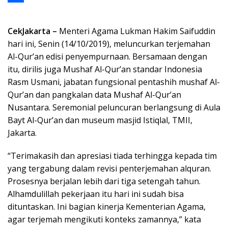
k
g
A
i
i
o
S
e
p
l
t
p
h
CekJakarta –
Menteri Agama Lukman Hakim Saifuddin
r
p
t
y
a
hari ini, Senin (14/10/2019), meluncurkan terjemahan
Al-Qur’an edisi penyempurnaan. Bersamaan dengan
e
L
r
itu, dirilis juga Mushaf Al-Qur’an standar Indonesia
r
i
e
Rasm Usmani, jabatan fungsional pentashih mushaf Al-
n
Qur’an dan pangkalan data Mushaf Al-Qur’an
Nusantara. Seremonial peluncuran berlangsung di Aula
k
Bayt Al-Qur’an dan museum masjid Istiqlal, TMII,
Jakarta.
“Terimakasih dan apresiasi tiada terhingga kepada tim
yang tergabung dalam revisi penterjemahan alquran.
Prosesnya berjalan lebih dari tiga setengah tahun.
Alhamdulillah pekerjaan itu hari ini sudah bisa
dituntaskan. Ini bagian kinerja Kementerian Agama,
agar terjemah mengikuti konteks zamannya,” kata