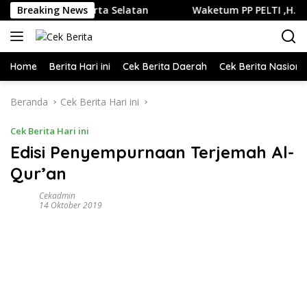
Langsung
di Jakarta Selatan
Breaking News
Waketum PP PELTI ,H. Anton Sukartono
ke
konten
Home
Berita Hari ini
Cek Berita Daerah
Cek Berita Nasiona
Beranda
Cek Berita Hari ini
Cek Berita Hari ini
Edisi Penyempurnaan Terjemah Al-
Qur’an
Cekadmin
14 Oktober 2019