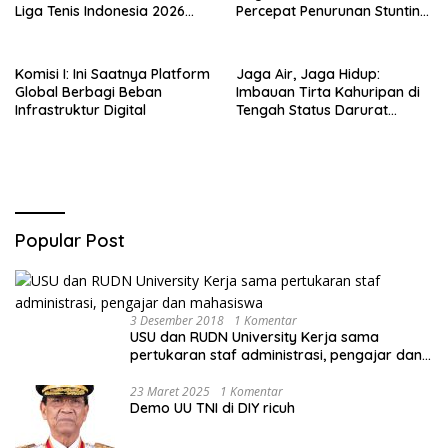
Liga Tenis Indonesia 2026
Percepat Penurunan Stunting
Seri 1
di Bogor Barat & Tanah
Sareal
Komisi I: Ini Saatnya Platform
Jaga Air, Jaga Hidup:
Global Berbagi Beban
Imbauan Tirta Kahuripan di
Infrastruktur Digital
Tengah Status Darurat
Kemarau
Popular Post
3 Desember 2018
1 Komentar
USU dan RUDN University Kerja sama
pertukaran staf administrasi, pengajar dan
mahasiswa
23 Maret 2025
1 Komentar
Demo UU TNI di DIY ricuh