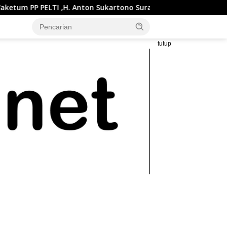
ton Sukartono Suratto, M.Si. Buka Liga Tenis Indonesia 2026 Se
tutup