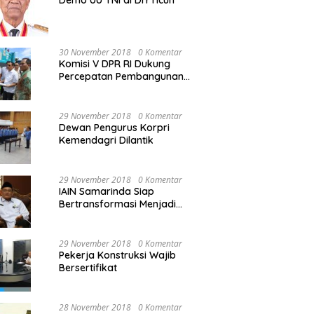
Demo UU TNI di DIY ricuh
30 November 2018
0 Komentar
Komisi V DPR RI Dukung
Percepatan Pembangunan
Kembali Jembatan Kuning di
PALU
29 November 2018
0 Komentar
Dewan Pengurus Korpri
Kemendagri Dilantik
29 November 2018
0 Komentar
IAIN Samarinda Siap
Bertransformasi Menjadi
Universitas
29 November 2018
0 Komentar
Pekerja Konstruksi Wajib
Bersertifikat
28 November 2018
0 Komentar