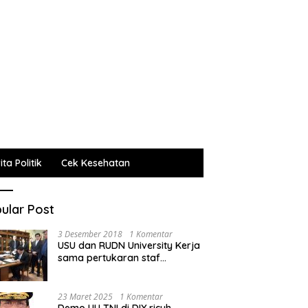
ta Politik
Cek Kesehatan
ular Post
3 Desember 2018
1 Komentar
USU dan RUDN University Kerja
sama pertukaran staf
administrasi, pengajar dan
mahasiswa
23 Maret 2025
1 Komentar