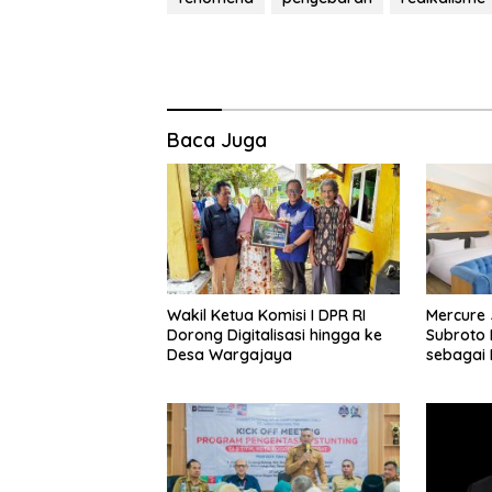
Baca Juga
Wakil Ketua Komisi I DPR RI
Mercure 
Dorong Digitalisasi hingga ke
Subroto 
Desa Wargajaya
sebagai D
Bisnis, S
Kuliner d