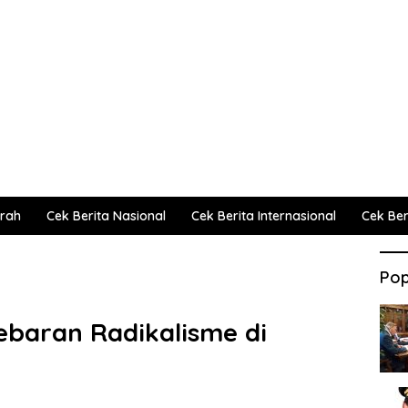
erah
Cek Berita Nasional
Cek Berita Internasional
Cek Beri
Pop
baran Radikalisme di