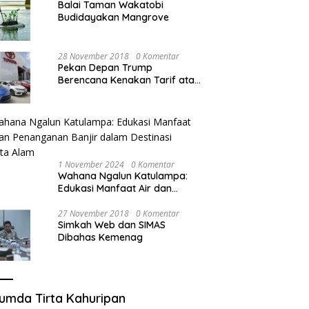
Balai Taman Wakatobi
Budidayakan Mangrove
28 November 2018
0 Komentar
Pekan Depan Trump
Berencana Kenakan Tarif atas
Mobil Impor
1 November 2024
0 Komentar
Wahana Ngalun Katulampa:
Edukasi Manfaat Air dan
Penanganan Banjir dalam
Destinasi Wisata Alam
27 November 2018
0 Komentar
Simkah Web dan SIMAS
Dibahas Kemenag
umda Tirta Kahuripan