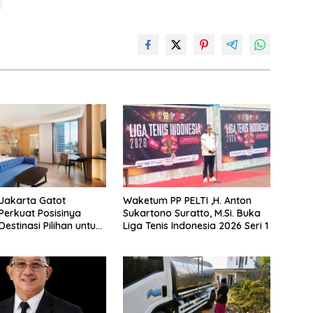
Jakarta Gatot
Waketum PP PELTI ,H. Anton
Perkuat Posisinya
Sukartono Suratto, M.Si. Buka
estinasi Pilihan untuk
Liga Tenis Indonesia 2026 Seri 1
taycation, Meeting, dan
i Jakarta Selatan