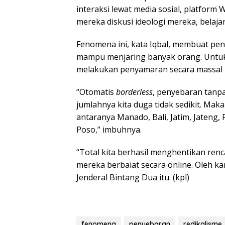
interaksi lewat media sosial, platfor
mereka diskusi ideologi mereka, belajar
Fenomena ini, kata Iqbal, membuat pen
mampu menjaring banyak orang. Untuk 
melakukan penyamaran secara massal k
“Otomatis
borderless
, penyebaran tanp
jumlahnya kita duga tidak sedikit. Mak
antaranya Manado, Bali, Jatim, Jateng,
Poso,” imbuhnya.
“Total kita berhasil menghentikan renc
mereka berbaiat secara online. Oleh k
Jenderal Bintang Dua itu. (kpl)
fenomena
penyebaran
redikalisme