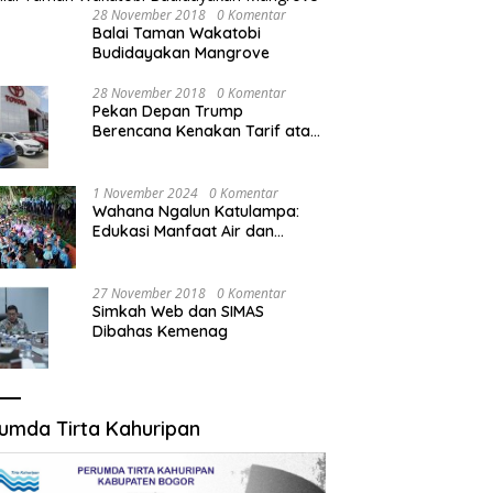
28 November 2018
0 Komentar
Balai Taman Wakatobi
Budidayakan Mangrove
28 November 2018
0 Komentar
Pekan Depan Trump
Berencana Kenakan Tarif atas
Mobil Impor
1 November 2024
0 Komentar
Wahana Ngalun Katulampa:
Edukasi Manfaat Air dan
Penanganan Banjir dalam
Destinasi Wisata Alam
27 November 2018
0 Komentar
Simkah Web dan SIMAS
Dibahas Kemenag
umda Tirta Kahuripan