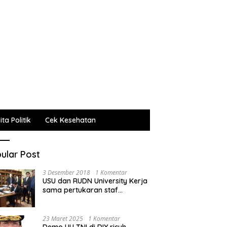
ta Politik
Cek Kesehatan
ular Post
3 Desember 2018
1 Komentar
USU dan RUDN University Kerja
sama pertukaran staf
administrasi, pengajar dan
mahasiswa
23 Maret 2025
1 Komentar