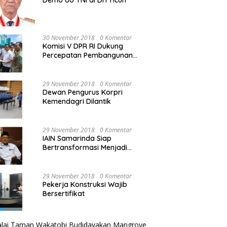
Demo UU TNI di DIY ricuh
30 November 2018
0 Komentar
Komisi V DPR RI Dukung
Percepatan Pembangunan
Kembali Jembatan Kuning di
PALU
29 November 2018
0 Komentar
Dewan Pengurus Korpri
Kemendagri Dilantik
29 November 2018
0 Komentar
IAIN Samarinda Siap
Bertransformasi Menjadi
Universitas
29 November 2018
0 Komentar
Pekerja Konstruksi Wajib
Bersertifikat