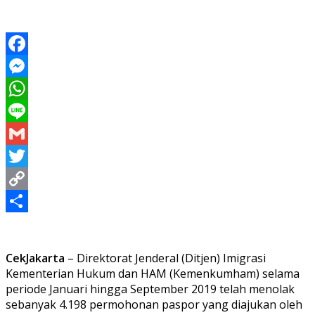
Facebook
Messenger
WhatsApp
Line
Gmail
Twitter
Copy
Link
Share
CekJakarta
– Direktorat Jenderal (Ditjen) Imigrasi
Kementerian Hukum dan HAM (Kemenkumham) selama
periode Januari hingga September 2019 telah menolak
sebanyak 4.198 permohonan paspor yang diajukan oleh