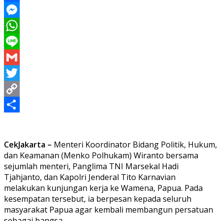
Facebook
Messenger
WhatsApp
Line
Gmail
Twitter
Copy
Link
Share
CekJakarta –
Menteri Koordinator Bidang Politik, Hukum,
dan Keamanan (Menko Polhukam) Wiranto bersama
sejumlah menteri, Panglima TNI Marsekal Hadi
Tjahjanto, dan Kapolri Jenderal Tito Karnavian
melakukan kunjungan kerja ke Wamena, Papua. Pada
kesempatan tersebut, ia berpesan kepada seluruh
masyarakat Papua agar kembali membangun persatuan
sebagai bangsa.