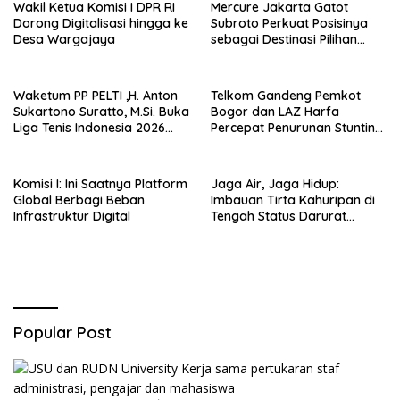
Wakil Ketua Komisi I DPR RI
Mercure Jakarta Gatot
Dorong Digitalisasi hingga ke
Subroto Perkuat Posisinya
Desa Wargajaya
sebagai Destinasi Pilihan
untuk Bisnis, Staycation,
Meeting, dan Kuliner di
Jakarta Selatan
Waketum PP PELTI ,H. Anton
Telkom Gandeng Pemkot
Sukartono Suratto, M.Si. Buka
Bogor dan LAZ Harfa
Liga Tenis Indonesia 2026
Percepat Penurunan Stunting
Seri 1
di Bogor Barat & Tanah
Sareal
Komisi I: Ini Saatnya Platform
Jaga Air, Jaga Hidup:
Global Berbagi Beban
Imbauan Tirta Kahuripan di
Infrastruktur Digital
Tengah Status Darurat
Kemarau
Popular Post