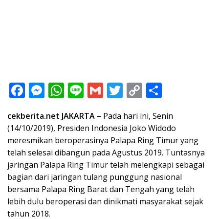
F
M
W
Li
G
T
C
S
ac
e
h
n
m
w
o
h
cekberita.net JAKARTA –
Pada hari ini, Senin
e
ss
at
e
ai
itt
p
ar
(14/10/2019), Presiden Indonesia Joko Widodo
b
e
s
l
er
y
e
meresmikan beroperasinya Palapa Ring Timur yang
o
n
A
Li
telah selesai dibangun pada Agustus 2019. Tuntasnya
o
g
p
n
jaringan Palapa Ring Timur telah melengkapi sebagai
bagian dari jaringan tulang punggung nasional
k
er
p
k
bersama Palapa Ring Barat dan Tengah yang telah
lebih dulu beroperasi dan dinikmati masyarakat sejak
tahun 2018.