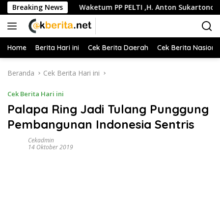
Langsung
 Selatan
Breaking News
Waketum PP PELTI ,H. Anton Sukartono Suratto,
ke
konten
Home
Berita Hari ini
Cek Berita Daerah
Cek Berita Nasiona
Beranda
Cek Berita Hari ini
Cek Berita Hari ini
Palapa Ring Jadi Tulang Punggung
Pembangunan Indonesia Sentris
Cekadmin
14 Oktober 2019