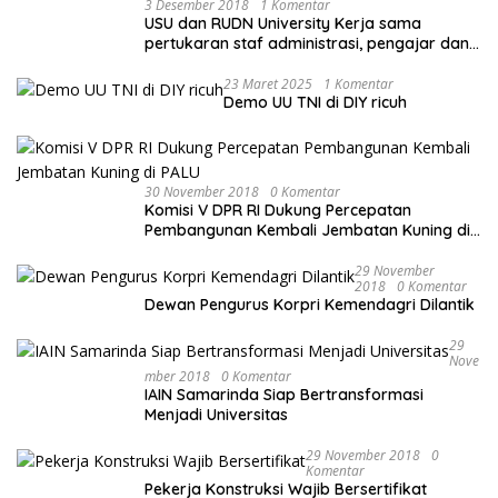
3 Desember 2018
1 Komentar
USU dan RUDN University Kerja sama
pertukaran staf administrasi, pengajar dan
mahasiswa
23 Maret 2025
1 Komentar
Demo UU TNI di DIY ricuh
30 November 2018
0 Komentar
Komisi V DPR RI Dukung Percepatan
Pembangunan Kembali Jembatan Kuning di
PALU
29 November
2018
0 Komentar
Dewan Pengurus Korpri Kemendagri Dilantik
29
Nove
Mber 2018
0 Komentar
IAIN Samarinda Siap Bertransformasi
Menjadi Universitas
29 November 2018
0
Komentar
Pekerja Konstruksi Wajib Bersertifikat