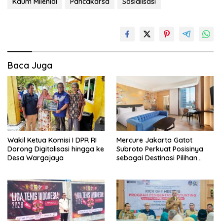
Kaum Milenial
Pancakarsa
Sosialisasi
Baca Juga
Wakil Ketua Komisi I DPR RI
Mercure Jakarta Gatot
Dorong Digitalisasi hingga ke
Subroto Perkuat Posisinya
Desa Wargajaya
sebagai Destinasi Pilihan
untuk Bisnis, Staycation,
Meeting, dan Kuliner di
Jakarta Selatan