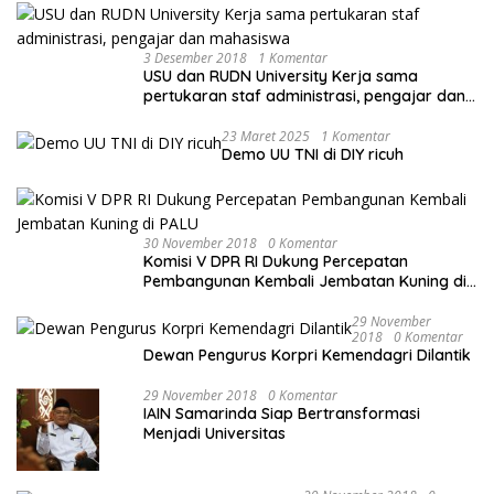
3 Desember 2018
1 Komentar
USU dan RUDN University Kerja sama
pertukaran staf administrasi, pengajar dan
mahasiswa
23 Maret 2025
1 Komentar
Demo UU TNI di DIY ricuh
30 November 2018
0 Komentar
Komisi V DPR RI Dukung Percepatan
Pembangunan Kembali Jembatan Kuning di
PALU
29 November
2018
0 Komentar
Dewan Pengurus Korpri Kemendagri Dilantik
29 November 2018
0 Komentar
IAIN Samarinda Siap Bertransformasi
Menjadi Universitas