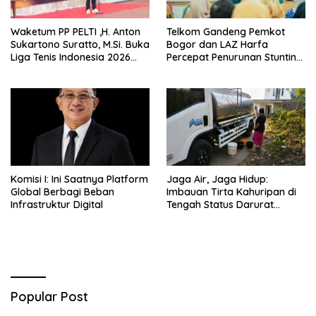
Waketum PP PELTI ,H. Anton
Telkom Gandeng Pemkot
Sukartono Suratto, M.Si. Buka
Bogor dan LAZ Harfa
Liga Tenis Indonesia 2026
Percepat Penurunan Stunting
Seri 1
di Bogor Barat & Tanah
Sareal
Komisi I: Ini Saatnya Platform
Jaga Air, Jaga Hidup:
Global Berbagi Beban
Imbauan Tirta Kahuripan di
Infrastruktur Digital
Tengah Status Darurat
Kemarau
Popular Post