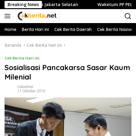
Langsung
n Kuliner di Jakarta Selatan
Breaking News
Waketum PP PELTI ,H. Anto
ke
konten
Home
Berita Hari ini
Cek Berita Daerah
Cek Berita Nasiona
Beranda
Cek Berita Hari ini
Cek Berita Hari ini
Sosialisasi Pancakarsa Sasar Kaum
Milenial
Cekadmin
17 Oktober 2019