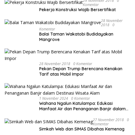
29 November 2018
0
Komentar
Pekerja Konstruksi Wajib Bersertifikat
28 November
2018
0
Komentar
Balai Taman Wakatobi Budidayakan
Mangrove
28 November 2018
0 Komentar
Pekan Depan Trump Berencana Kenakan
Tarif atas Mobil Impor
1 November 2024
0 Komentar
Wahana Ngalun Katulampa: Edukasi
Manfaat Air dan Penanganan Banjir dalam
Destinasi Wisata Alam
27 November 2018
0
Komentar
Simkah Web dan SIMAS Dibahas Kemenag