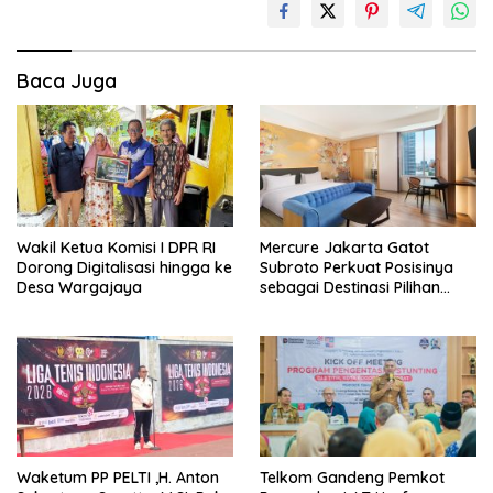
Baca Juga
Wakil Ketua Komisi I DPR RI
Mercure Jakarta Gatot
Dorong Digitalisasi hingga ke
Subroto Perkuat Posisinya
Desa Wargajaya
sebagai Destinasi Pilihan
untuk Bisnis, Staycation,
Meeting, dan Kuliner di
Jakarta Selatan
Waketum PP PELTI ,H. Anton
Telkom Gandeng Pemkot