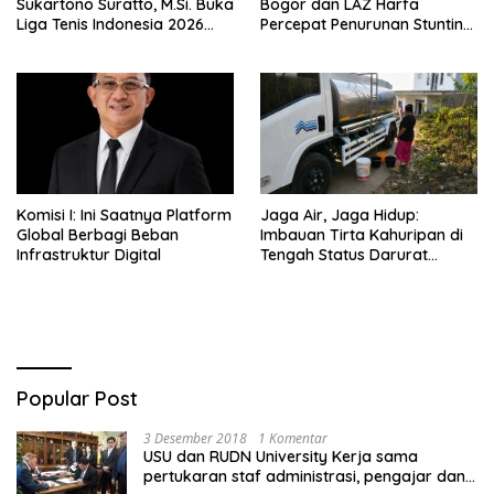
Sukartono Suratto, M.Si. Buka
Bogor dan LAZ Harfa
Liga Tenis Indonesia 2026
Percepat Penurunan Stunting
Seri 1
di Bogor Barat & Tanah
Sareal
Komisi I: Ini Saatnya Platform
Jaga Air, Jaga Hidup:
Global Berbagi Beban
Imbauan Tirta Kahuripan di
Infrastruktur Digital
Tengah Status Darurat
Kemarau
Popular Post
3 Desember 2018
1 Komentar
USU dan RUDN University Kerja sama
pertukaran staf administrasi, pengajar dan