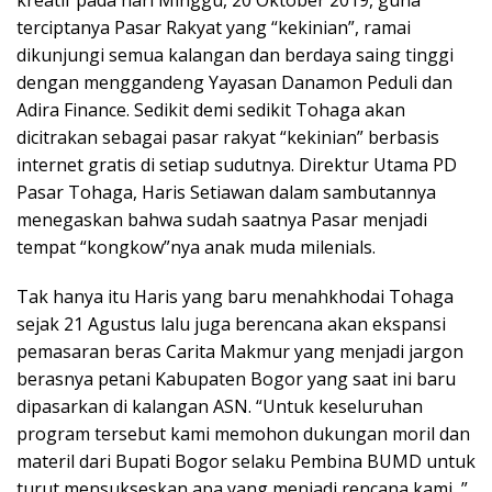
kreatif pada hari Minggu, 20 Oktober 2019, guna
terciptanya Pasar Rakyat yang “kekinian”, ramai
dikunjungi semua kalangan dan berdaya saing tinggi
dengan menggandeng Yayasan Danamon Peduli dan
Adira Finance. Sedikit demi sedikit Tohaga akan
dicitrakan sebagai pasar rakyat “kekinian” berbasis
internet gratis di setiap sudutnya. Direktur Utama PD
Pasar Tohaga, Haris Setiawan dalam sambutannya
menegaskan bahwa sudah saatnya Pasar menjadi
tempat “kongkow”nya anak muda milenials.
Tak hanya itu Haris yang baru menahkhodai Tohaga
sejak 21 Agustus lalu juga berencana akan ekspansi
pemasaran beras Carita Makmur yang menjadi jargon
berasnya petani Kabupaten Bogor yang saat ini baru
dipasarkan di kalangan ASN. “Untuk keseluruhan
program tersebut kami memohon dukungan moril dan
materil dari Bupati Bogor selaku Pembina BUMD untuk
turut mensukseskan apa yang menjadi rencana kami, ”