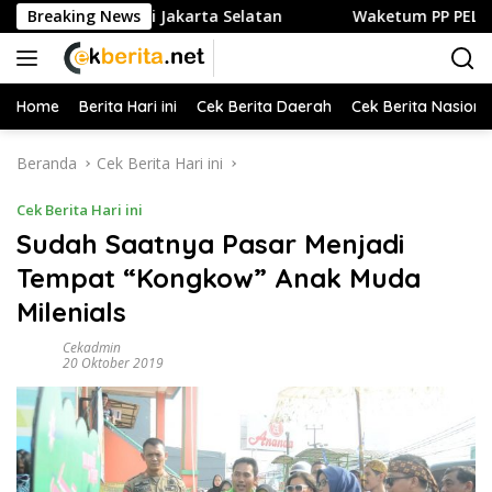
Langsung
n Kuliner di Jakarta Selatan
Breaking News
Waketum PP PELTI ,H. Anton
ke
konten
Home
Berita Hari ini
Cek Berita Daerah
Cek Berita Nasiona
Beranda
Cek Berita Hari ini
Cek Berita Hari ini
Sudah Saatnya Pasar Menjadi
Tempat “Kongkow” Anak Muda
Milenials
Cekadmin
20 Oktober 2019