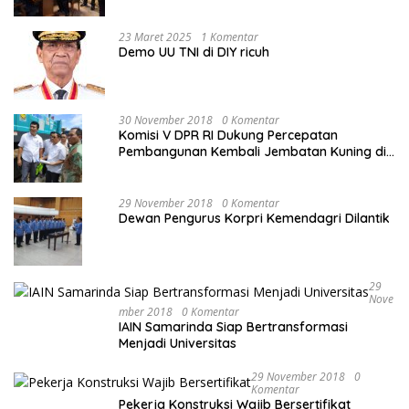
mahasiswa
23 Maret 2025
1 Komentar
Demo UU TNI di DIY ricuh
30 November 2018
0 Komentar
Komisi V DPR RI Dukung Percepatan
Pembangunan Kembali Jembatan Kuning di
PALU
29 November 2018
0 Komentar
Dewan Pengurus Korpri Kemendagri Dilantik
29
Nove
Mber 2018
0 Komentar
IAIN Samarinda Siap Bertransformasi
Menjadi Universitas
29 November 2018
0
Komentar
Pekerja Konstruksi Wajib Bersertifikat