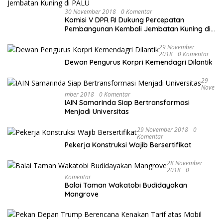
30 November 2018
0 Komentar
Komisi V DPR RI Dukung Percepatan
Pembangunan Kembali Jembatan Kuning di
PALU
29 November
2018
0 Komentar
Dewan Pengurus Korpri Kemendagri Dilantik
29
Nove
Mber 2018
0 Komentar
IAIN Samarinda Siap Bertransformasi
Menjadi Universitas
29 November 2018
0
Komentar
Pekerja Konstruksi Wajib Bersertifikat
28 November
2018
0
Komentar
Balai Taman Wakatobi Budidayakan
Mangrove