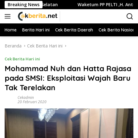
Langsung
 di Jakarta Selatan
Breaking News
Waketum PP PELTI ,H. Anton Sukarton
ke
konten
Home
Berita Hari ini
Cek Berita Daerah
Cek Berita Nasiona
Beranda
Cek Berita Hari ini
Cek Berita Hari ini
Mohammad Nuh dan Hatta Rajasa
pada SMSI: Eksploitasi Wajah Baru
Tak Terelakan
Cekadmin
20 Februari 2020