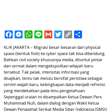
F
M
W
Li
G
T
C
S
ac
e
h
n
m
w
o
h
KLIK JAKARTA – Migrasi besar-besaran dari physical
e
ss
at
e
ai
itt
p
ar
space (bentuk fisik) ke cyber space tak bisa dibendung.
b
e
s
l
er
y
e
Bahkan civil society khususnya media, dituntut pintar
o
n
A
Li
dan cermat dalam mengekspoiltasi wilayah baru
o
g
p
n
tersebut. Tak pelak, intensitas informasi yang
disajikan, tentu tak melulu bersifat peristiwa sebagai
k
er
p
k
cermin wajah baru, kelengkapan data menjadi refrensi
yang mendekatkan pada ilmu pengetahuan.
Sepenggal uraian ini disampaikan Ketua Dewan Pers
Muhammad Nuh, dalam dialog dengan Wakil Ketua
Dewan Penasehat Serikat Media Siber Indonesia (SMSI)