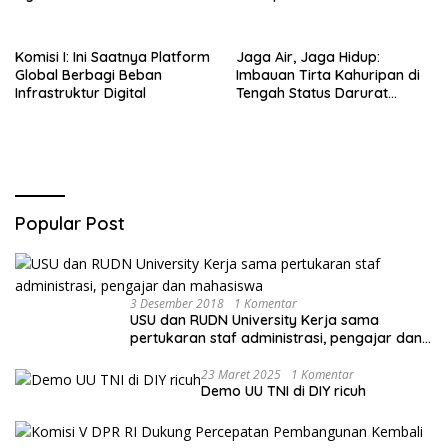
Seri 1
di Bogor Barat & Tanah
Sareal
Komisi I: Ini Saatnya Platform
Jaga Air, Jaga Hidup:
Global Berbagi Beban
Imbauan Tirta Kahuripan di
Infrastruktur Digital
Tengah Status Darurat
Kemarau
Popular Post
3 Desember 2018
1 Komentar
USU dan RUDN University Kerja sama
pertukaran staf administrasi, pengajar dan
mahasiswa
23 Maret 2025
1 Komentar
Demo UU TNI di DIY ricuh