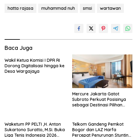
hatta rajasa
muhammad nuh
smsi
wartawan
Baca Juga
Wakil Ketua Komisi I DPR RI
Dorong Digitalisasi hingga ke
Desa Wargajaya
Mercure Jakarta Gatot
Subroto Perkuat Posisinya
sebagai Destinasi Pilihan
untuk Bisnis, Staycation,
Meeting, dan Kuliner di
Jakarta Selatan
Waketum PP PELTI ,H. Anton
Telkom Gandeng Pemkot
Sukartono Suratto, M.Si. Buka
Bogor dan LAZ Harfa
Liga Tenis Indonesia 2026
Percepat Penurunan Stunting