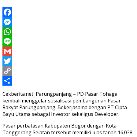
Facebook
Messenger
WhatsApp
Line
Gmail
Twitter
Copy
Link
Share
Cekberita.net, Parungpanjang – PD Pasar Tohaga
kembali menggelar sosialisasi pembangunan Pasar
Rakyat Parungpanjang. Bekerjasama dengan PT Cipta
Bayu Utama sebagai Investor sekaligus Developer.
Pasar perbatasan Kabupaten Bogor dengan Kota
Tanggerang Selatan tersebut memiliki luas tanah 16.038