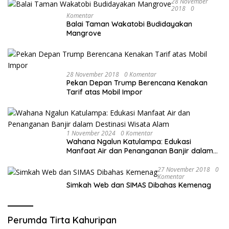
28 November
2018
0
Komentar
Balai Taman Wakatobi Budidayakan
Mangrove
28 November 2018
0 Komentar
Pekan Depan Trump Berencana Kenakan
Tarif atas Mobil Impor
1 November 2024
0 Komentar
Wahana Ngalun Katulampa: Edukasi
Manfaat Air dan Penanganan Banjir dalam
Destinasi Wisata Alam
27 November 2018
0
Komentar
Simkah Web dan SIMAS Dibahas Kemenag
Perumda Tirta Kahuripan