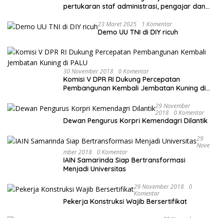
pertukaran staf administrasi, pengajar dan
mahasiswa
23 Maret 2025
1 Komentar
Demo UU TNI di DIY ricuh
30 November 2018
0 Komentar
Komisi V DPR RI Dukung Percepatan
Pembangunan Kembali Jembatan Kuning di
PALU
29 November
2018
0 Komentar
Dewan Pengurus Korpri Kemendagri Dilantik
29
Nove
Mber 2018
0 Komentar
IAIN Samarinda Siap Bertransformasi
Menjadi Universitas
29 November 2018
0
Komentar
Pekerja Konstruksi Wajib Bersertifikat