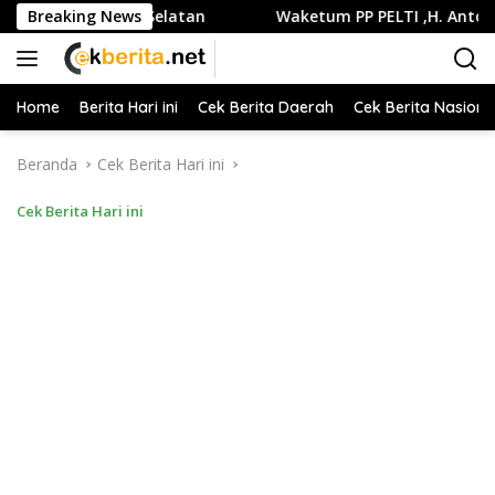
Langsung
i Jakarta Selatan
Breaking News
Waketum PP PELTI ,H. Anton Sukartono 
ke
konten
Home
Berita Hari ini
Cek Berita Daerah
Cek Berita Nasiona
Beranda
Cek Berita Hari ini
Cek Berita Hari ini