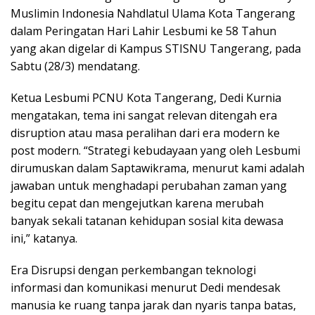
o
g
p
n
Muslimin Indonesia Nahdlatul Ulama Kota Tangerang
k
er
p
k
dalam Peringatan Hari Lahir Lesbumi ke 58 Tahun
yang akan digelar di Kampus STISNU Tangerang, pada
Sabtu (28/3) mendatang.
Ketua Lesbumi PCNU Kota Tangerang, Dedi Kurnia
mengatakan, tema ini sangat relevan ditengah era
disruption atau masa peralihan dari era modern ke
post modern. “Strategi kebudayaan yang oleh Lesbumi
dirumuskan dalam Saptawikrama, menurut kami adalah
jawaban untuk menghadapi perubahan zaman yang
begitu cepat dan mengejutkan karena merubah
banyak sekali tatanan kehidupan sosial kita dewasa
ini,” katanya.
Era Disrupsi dengan perkembangan teknologi
informasi dan komunikasi menurut Dedi mendesak
manusia ke ruang tanpa jarak dan nyaris tanpa batas,