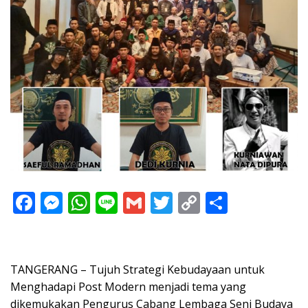
F
M
W
Li
G
T
C
S
ac
e
h
n
m
w
o
h
e
ss
at
e
ai
itt
p
ar
b
e
s
l
er
y
e
TANGERANG – Tujuh Strategi Kebudayaan untuk
o
n
A
Li
Menghadapi Post Modern menjadi tema yang
dikemukakan Pengurus Cabang Lembaga Seni Budaya