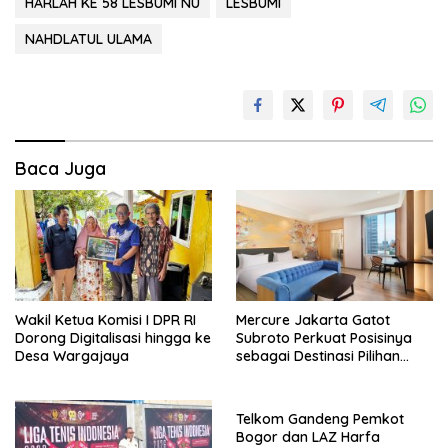
HARLAH KE 58 LESBUMI NU
LESBUMI
NAHDLATUL ULAMA
Baca Juga
Wakil Ketua Komisi I DPR RI
Mercure Jakarta Gatot
Dorong Digitalisasi hingga ke
Subroto Perkuat Posisinya
Desa Wargajaya
sebagai Destinasi Pilihan
untuk Bisnis, Staycation,
Meeting, dan Kuliner di
Jakarta Selatan
Telkom Gandeng Pemkot
Bogor dan LAZ Harfa