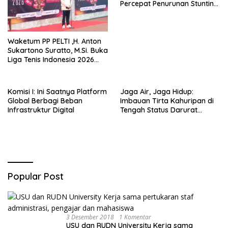
Percepat Penurunan Stunting
di Bogor Barat & Tanah
Sareal
Waketum PP PELTI ,H. Anton
Sukartono Suratto, M.Si. Buka
Liga Tenis Indonesia 2026
Seri 1
Komisi I: Ini Saatnya Platform
Jaga Air, Jaga Hidup:
Global Berbagi Beban
Imbauan Tirta Kahuripan di
Infrastruktur Digital
Tengah Status Darurat
Kemarau
Popular Post
3 Desember 2018
1 Komentar
USU dan RUDN University Kerja sama