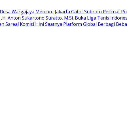
e Desa Wargajaya
Mercure Jakarta Gatot Subroto Perkuat Posi
H. Anton Sukartono Suratto, M.Si. Buka Liga Tenis Indonesi
ah Sareal
Komisi I: Ini Saatnya Platform Global Berbagi Beba