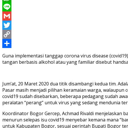
WhatsApp
Line
Gmail
Twitter
Copy
Link
Share
Guna implementasi tanggap corona virus disease (covid1
tangan berbasis alkohol atau yang familiar disebut hands
Jum’at, 20 Maret 2020 dua titik disambangi kedua tim. Ada
Pasar masih menjadi pilihan keramaian warga, walaupun 
covid19 sudah disebarkan, beberapa pedagang sudah awar
peralatan “perang” untuk virus yang sedang mendunia ter
Koordinator Bogor Gercep, Achmad Rivaldi menjelaskan b
menurun selepas isu covid19 menyebar kemana mana “bany
untuk Kabupaten Bogor, sesuai perintah Bupati Bogor tent