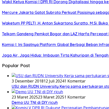
Wakil Ketua Komisi I DPR RI Dorong Digitalisasi hingga 
Mercure Jakarta Gatot Subroto Perkuat Posisinya sebagai D
Waketum PP PELTI ,H. Anton Sukartono Suratto, M.Si. Buka 
Telkom Gandeng Pemkot Bogor dan LAZ Harfa Percepat P
Komisi I: Ini Saatnya Platform Global Berbagi Beban Infras
Jaga Air, Jaga Hidup: Imbauan Tirta Kahuripan di Tenga
Popular Post
3 Desember 2018
12 Juli 2024
1 Komentar
USU dan RUDN University Kerja sama pertukaran st
23 Maret 2025
23 Maret 2025
1 Komentar
Demo UU TNI di DIY ricuh