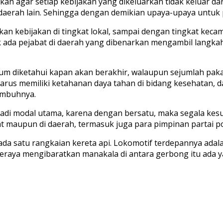
n agar setiap kebijakan yang dikeluarkan tidak keluar dar
aerah lain. Sehingga dengan demikian upaya-upaya untuk p
 kebijakan di tingkat lokal, sampai dengan tingkat kecam
k ada pejabat di daerah yang dibenarkan mengambil langkah
um diketahui kapan akan berakhir, walaupun sejumlah pak
arus memiliki ketahanan daya tahan di bidang kesehatan, d
 imbuhnya.
jadi modal utama, karena dengan bersatu, maka segala kesul
 maupun di daerah, termasuk juga para pimpinan partai pol
da satu rangkaian kereta api. Lokomotif terdepannya adalah
aya mengibaratkan manakala di antara gerbong itu ada yan