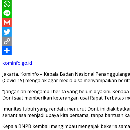
Messenger
WhatsApp
Line
Gmail
Twitter
Copy
Link
Share
kominfo.go.id
Jakarta, Kominfo – Kepala Badan Nasional Penanggulang
(Covid-19) mengajak agar media bisa menyampaikan berita y
“Janganlah mengambil berita yang belum diyakini. Kenapa
Doni saat memberikan keterangan usai Rapat Terbatas mel
Imunitas tubuh yang rendah, menurut Doni, ini diakibatka
senantiasa menjadi upaya kita bersama, tanpa bantuan ka
Kepala BNPB kembali mengimbau mengajak bekerja sama, 