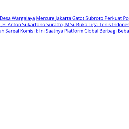
e Desa Wargajaya
Mercure Jakarta Gatot Subroto Perkuat Posi
H. Anton Sukartono Suratto, M.Si. Buka Liga Tenis Indonesi
ah Sareal
Komisi I: Ini Saatnya Platform Global Berbagi Beba