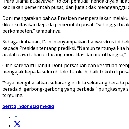
“Para ulama budayawan, tokoh pemuda, hendaknya dilibatka
kebijakan pemerintah pusat, dan juga tidak mengganggu d
Doni mengatakan bahwa Presiden mempersilakan melakukan
dikonsultasikan kepada pemerintah pusat. “Sehingga tida
berkompeten,” tambahnya.
Sebagai imbauan, Doni menyampaikan bahwa virus ini bel
kepada Presiden tentang prediksi. “Namun tentunya kita h
adalah daya tahan di bidang moralitas dan moril bangsa,”
Oleh karena itu, lanjut Doni, persatuan dan kesatuan men
mengajak kepada seluruh tokoh-tokoh, baik tokoh di pusat
“Saya mengibaratkan sekarang ini kita sekarang berada pa
berada di gerbong-gerbong yang berbeda,” pungkasnya ser
terguling.
berita
Indonesia
media