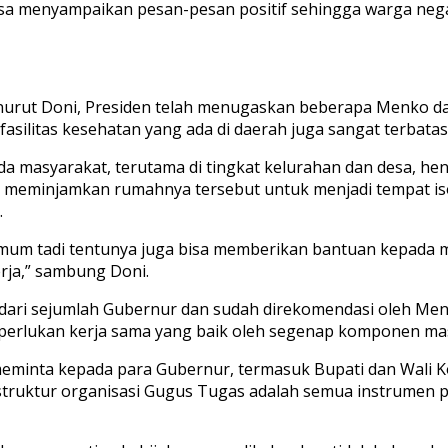
 menyampaikan pesan-pesan positif sehingga warga negara k
urut Doni, Presiden telah menugaskan beberapa Menko da
an fasilitas kesehatan yang ada di daerah juga sangat terbat
a masyarakat, terutama di tingkat kelurahan dan desa, h
eminjamkan rumahnya tersebut untuk menjadi tempat isol
.
mum tadi tentunya juga bisa memberikan bantuan kepada 
rja,” sambung Doni.
dari sejumlah Gubernur dan sudah direkomendasi oleh Ment
iperlukan kerja sama yang baik oleh segenap komponen ma
eminta kepada para Gubernur, termasuk Bupati dan Wali Ko
uktur organisasi Gugus Tugas adalah semua instrumen pu