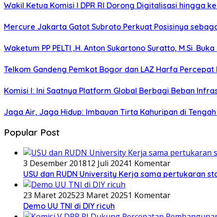
Wakil Ketua Komisi I DPR RI Dorong Digitalisasi hingga 
Mercure Jakarta Gatot Subroto Perkuat Posisinya sebagai D
Waketum PP PELTI ,H. Anton Sukartono Suratto, M.Si. Buka 
Telkom Gandeng Pemkot Bogor dan LAZ Harfa Percepat P
Komisi I: Ini Saatnya Platform Global Berbagi Beban Infras
Jaga Air, Jaga Hidup: Imbauan Tirta Kahuripan di Tenga
Popular Post
3 Desember 2018
12 Juli 2024
1 Komentar
USU dan RUDN University Kerja sama pertukaran st
23 Maret 2025
23 Maret 2025
1 Komentar
Demo UU TNI di DIY ricuh