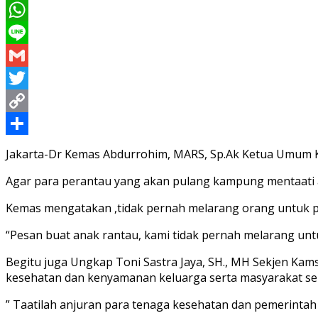
Messenger
WhatsApp
Line
Gmail
Twitter
Copy
Link
Share
Jakarta-Dr Kemas Abdurrohim, MARS, Sp.Ak Ketua Umum K
Agar para perantau yang akan pulang kampung mentaati 
Kemas mengatakan ,tidak pernah melarang orang untuk pu
“Pesan buat anak rantau, kami tidak pernah melarang untu
Begitu juga Ungkap Toni Sastra Jaya, SH., MH Sekjen Ka
kesehatan dan kenyamanan keluarga serta masyarakat se
” Taatilah anjuran para tenaga kesehatan dan pemerintah 