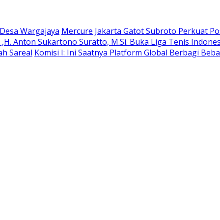
e Desa Wargajaya
Mercure Jakarta Gatot Subroto Perkuat Posi
H. Anton Sukartono Suratto, M.Si. Buka Liga Tenis Indonesi
ah Sareal
Komisi I: Ini Saatnya Platform Global Berbagi Beba