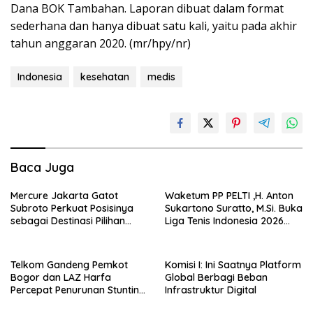
Dana BOK Tambahan. Laporan dibuat dalam format
sederhana dan hanya dibuat satu kali, yaitu pada akhir
tahun anggaran 2020. (mr/hpy/nr)
Indonesia
kesehatan
medis
Baca Juga
Mercure Jakarta Gatot
Waketum PP PELTI ,H. Anton
Subroto Perkuat Posisinya
Sukartono Suratto, M.Si. Buka
sebagai Destinasi Pilihan
Liga Tenis Indonesia 2026
untuk Bisnis, Staycation,
Seri 1
Meeting, dan Kuliner di
Jakarta Selatan
Telkom Gandeng Pemkot
Komisi I: Ini Saatnya Platform
Bogor dan LAZ Harfa
Global Berbagi Beban
Percepat Penurunan Stunting
Infrastruktur Digital
di Bogor Barat & Tanah