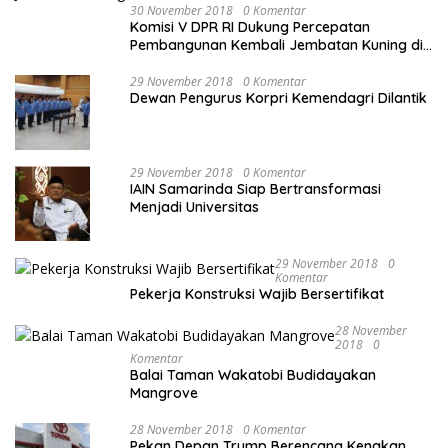
30 November 2018
0 Komentar
Komisi V DPR RI Dukung Percepatan
Pembangunan Kembali Jembatan Kuning di
PALU
29 November 2018
0 Komentar
Dewan Pengurus Korpri Kemendagri Dilantik
29 November 2018
0 Komentar
IAIN Samarinda Siap Bertransformasi
Menjadi Universitas
29 November 2018
0
Komentar
Pekerja Konstruksi Wajib Bersertifikat
28 November
2018
0
Komentar
Balai Taman Wakatobi Budidayakan
Mangrove
28 November 2018
0 Komentar
Pekan Depan Trump Berencana Kenakan