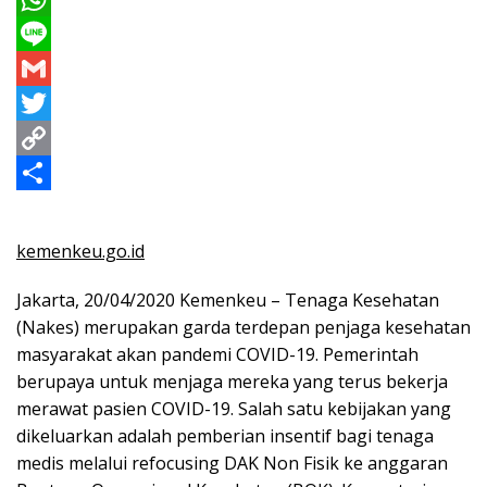
c
e
W
e
s
h
L
b
s
a
i
G
o
e
t
n
m
T
o
n
s
e
a
w
C
k
g
A
i
i
o
S
e
p
l
t
p
h
kemenkeu.go.id
r
p
t
y
a
Jakarta, 20/04/2020 Kemenkeu – Tenaga Kesehatan
e
L
r
(Nakes) merupakan garda terdepan penjaga kesehatan
r
i
e
masyarakat akan pandemi COVID-19. Pemerintah
n
berupaya untuk menjaga mereka yang terus bekerja
merawat pasien COVID-19. Salah satu kebijakan yang
k
dikeluarkan adalah pemberian insentif bagi tenaga
medis melalui refocusing DAK Non Fisik ke anggaran