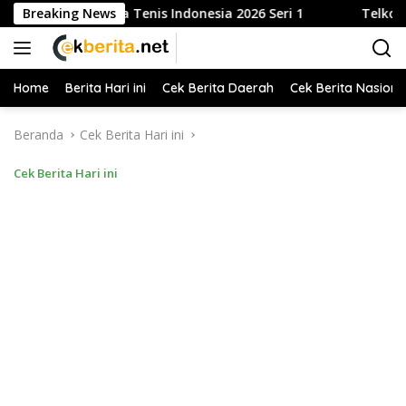
Langsung
a Tenis Indonesia 2026 Seri 1
Breaking News
Telkom Gandeng Pemkot B
ke
konten
Home
Berita Hari ini
Cek Berita Daerah
Cek Berita Nasiona
Beranda
Cek Berita Hari ini
Cek Berita Hari ini