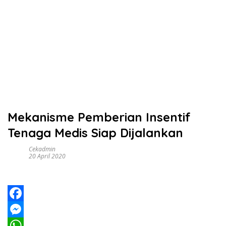
Mekanisme Pemberian Insentif
Tenaga Medis Siap Dijalankan
Cekadmin
20 April 2020
F
a
M