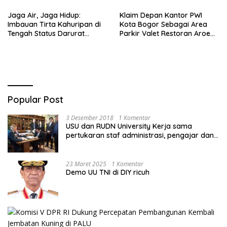
Sareal
Jaga Air, Jaga Hidup:
Klaim Depan Kantor PWI
Imbauan Tirta Kahuripan di
Kota Bogor Sebagai Area
Tengah Status Darurat
Parkir Valet Restoran Aroem,
Kemarau
Dishub ‘Ancam’ Pengelola
Popular Post
3 Desember 2018
1 Komentar
USU dan RUDN University Kerja sama
pertukaran staf administrasi, pengajar dan
mahasiswa
23 Maret 2025
1 Komentar
Demo UU TNI di DIY ricuh