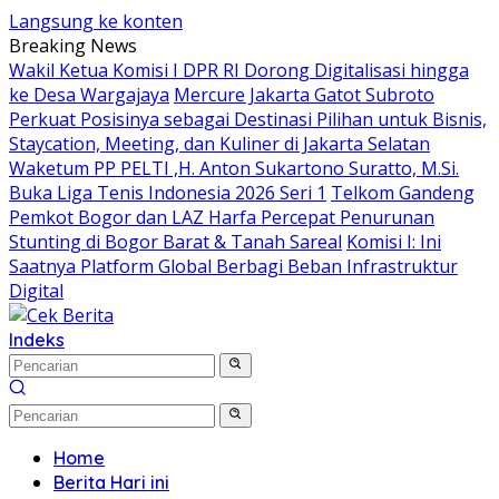
Langsung ke konten
Breaking News
Wakil Ketua Komisi I DPR RI Dorong Digitalisasi hingga
ke Desa Wargajaya
Mercure Jakarta Gatot Subroto
Perkuat Posisinya sebagai Destinasi Pilihan untuk Bisnis,
Staycation, Meeting, dan Kuliner di Jakarta Selatan
Waketum PP PELTI ,H. Anton Sukartono Suratto, M.Si.
Buka Liga Tenis Indonesia 2026 Seri 1
Telkom Gandeng
Pemkot Bogor dan LAZ Harfa Percepat Penurunan
Stunting di Bogor Barat & Tanah Sareal
Komisi I: Ini
Saatnya Platform Global Berbagi Beban Infrastruktur
Digital
Indeks
Home
Berita Hari ini