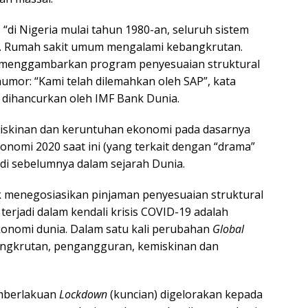
di Nigeria mulai tahun 1980-an, seluruh sistem
r. Rumah sakit umum mengalami kebangkrutan.
ra menggambarkan program penyesuaian struktural
umor: “Kami telah dilemahkan oleh SAP”, kata
 dihancurkan oleh IMF Bank Dunia.
miskinan dan keruntuhan ekonomi pada dasarnya
onomi 2020 saat ini (yang terkait dengan “drama”
di sebelumnya dalam sejarah Dunia.
k menegosiasikan pinjaman penyesuaian struktural
erjadi dalam kendali krisis COVID-19 adalah
konomi dunia. Dalam satu kali perubahan
Global
angkrutan, pengangguran, kemiskinan dan
mberlakuan
Lockdown
(kuncian) digelorakan kepada