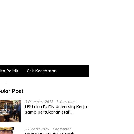
ta Politik
Cek Kesehatan
ular Post
3 Desember 2018
1 Komentar
USU dan RUDN University Kerja
sama pertukaran staf
administrasi, pengajar dan
mahasiswa
23 Maret 2025
1 Komentar