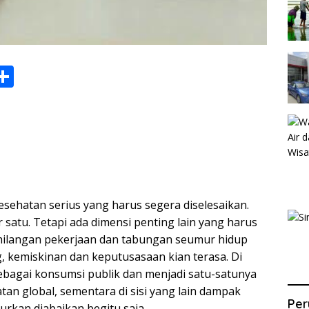
S
h
ar
e
i
kesehatan serius yang harus segera diselesaikan.
satu. Tetapi ada dimensi penting lain yang harus
ehilangan pekerjaan dan tabungan seumur hidup
 kemiskinan dan keputusasaan kian terasa. Di
sebagai konsumsi publik dan menjadi satu-satunya
tan global, sementara di sisi yang lain dampak
Per
rkan diabaikan begitu saja.