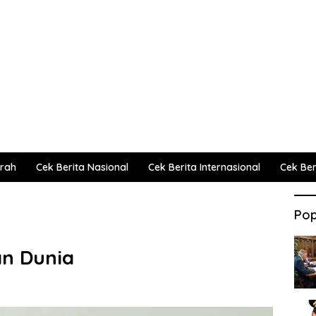
erah
Cek Berita Nasional
Cek Berita Internasional
Cek Beri
Pop
an Dunia