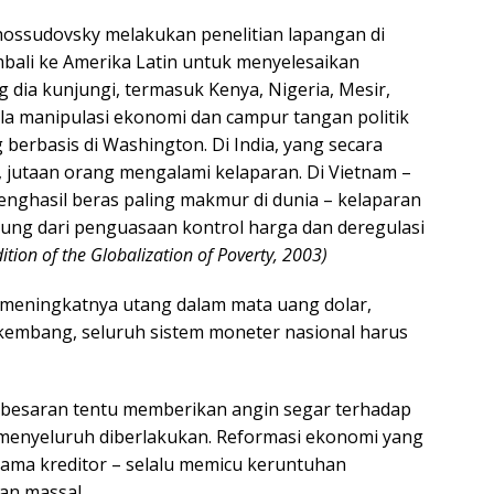
hossudovsky melakukan penelitian lapangan di
bali ke Amerika Latin untuk menyelesaikan
g dia kunjungi, termasuk Kenya, Nigeria, Mesir,
ola manipulasi ekonomi dan campur tangan politik
erbasis di Washington. Di India, yang secara
, jutaan orang mengalami kelaparan. Di Vietnam –
nghasil beras paling makmur di dunia – kelaparan
gsung dari penguasaan kontrol harga dan deregulasi
ition of the Globalization of Poverty, 2003)
meningkatnya utang dalam mata uang dolar,
rkembang, seluruh sistem moneter nasional harus
besaran tentu memberikan angin segar terhadap
si menyeluruh diberlakukan. Reformasi ekonomi yang
nama kreditor – selalu memicu keruntuhan
an massal.