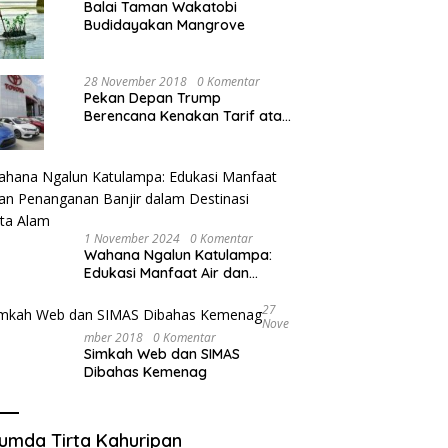
Balai Taman Wakatobi
Budidayakan Mangrove
28 November 2018
0 Komentar
Pekan Depan Trump
Berencana Kenakan Tarif atas
Mobil Impor
1 November 2024
0 Komentar
Wahana Ngalun Katulampa:
Edukasi Manfaat Air dan
Penanganan Banjir dalam
Destinasi Wisata Alam
27
Nove
Mber 2018
0 Komentar
Simkah Web dan SIMAS
Dibahas Kemenag
umda Tirta Kahuripan