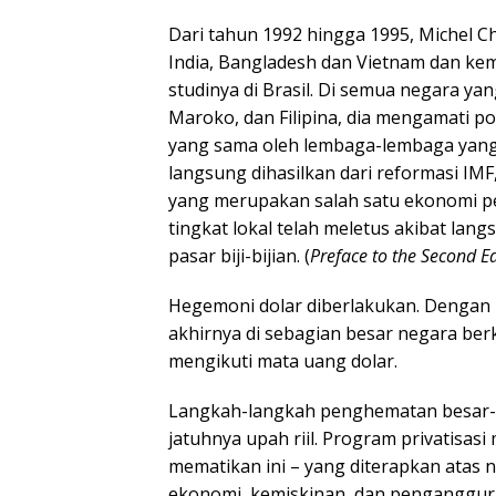
Dari tahun 1992 hingga 1995, Michel C
India, Bangladesh dan Vietnam dan kem
studinya di Brasil. Di semua negara yan
Maroko, dan Filipina, dia mengamati p
yang sama oleh lembaga-lembaga yang b
langsung dihasilkan dari reformasi IMF
yang merupakan salah satu ekonomi pe
tingkat lokal telah meletus akibat lan
pasar biji-bijian. (
Preface to the Second Ed
Hegemoni dolar diberlakukan. Dengan 
akhirnya di sebagian besar negara be
mengikuti mata uang dolar.
Langkah-langkah penghematan besar-
jatuhnya upah riil. Program privatisa
mematikan ini – yang diterapkan atas 
ekonomi, kemiskinan, dan penganggur