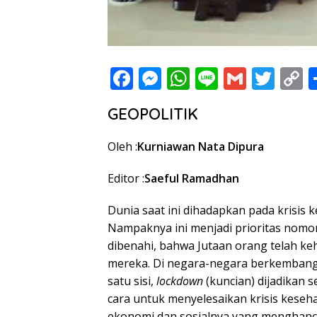
F
M
W
Li
G
T
C
ac
e
h
n
m
w
o
GEOPOLITIK
e
ss
at
e
ai
itt
p
b
e
s
l
er
y
Oleh :
Kurniawan Nata Dipura
o
n
A
L
Editor :
Saeful Ramadhan
o
g
p
n
k
er
p
k
Dunia saat ini dihadapkan pada krisis 
Nampaknya ini menjadi prioritas nomor 
dibenahi, bahwa Jutaan orang telah k
mereka. Di negara-negara berkembang,
satu sisi,
lockdown
(kuncian) dijadikan 
cara untuk menyelesaikan krisis keseha
ekonomi dan sosialnya yang menghancu