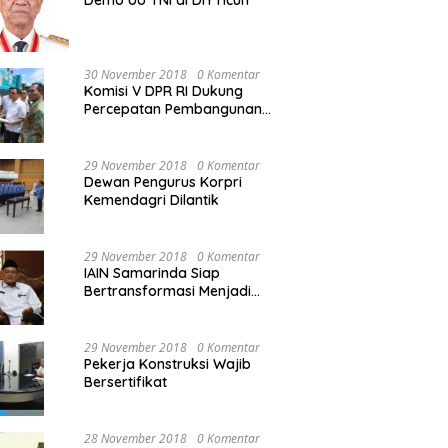
Demo UU TNI di DIY ricuh
30 November 2018
0 Komentar
Komisi V DPR RI Dukung
Percepatan Pembangunan
Kembali Jembatan Kuning di
PALU
29 November 2018
0 Komentar
Dewan Pengurus Korpri
Kemendagri Dilantik
29 November 2018
0 Komentar
IAIN Samarinda Siap
Bertransformasi Menjadi
Universitas
29 November 2018
0 Komentar
Pekerja Konstruksi Wajib
Bersertifikat
28 November 2018
0 Komentar