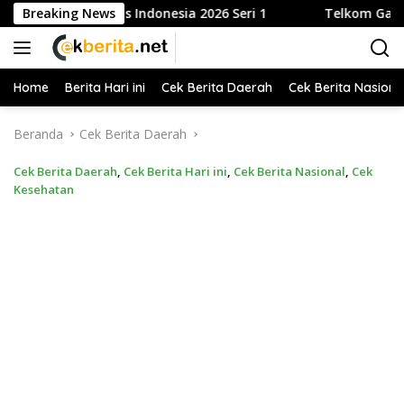
Langsung
 Tenis Indonesia 2026 Seri 1
Breaking News
Telkom Gandeng Pemkot Bo
ke
konten
Home
Berita Hari ini
Cek Berita Daerah
Cek Berita Nasiona
Beranda
Cek Berita Daerah
Cek Berita Daerah
,
Cek Berita Hari ini
,
Cek Berita Nasional
,
Cek
Kesehatan