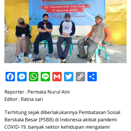
F
M
W
Li
G
T
C
S
ac
e
h
n
m
w
o
h
Reporter : Permata Nurul Aini
e
ss
at
e
ai
itt
p
ar
Editor : Ratna sari
b
e
s
l
er
y
e
o
n
A
Li
Terhitung sejak diberlakukannya Pembatasan Sosial
Berskala Besar (PSBB) di Indonesia akibat pandemi
o
g
p
n
COVID-19, banyak sektor kehidupan mengalami