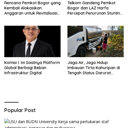
Rencana Pemkot Bogor yang
Telkom Gandeng Pemkot
Kembali Alokasikan
Bogor dan LAZ Harfa
Anggaran untuk Revitalisasi
Percepat Penurunan Stunting
Terminal Bubulak Tahap III
di Bogor Barat & Tanah
Mendapat Kritik dari Angga
Sareal
Alan Surawijaya
Komisi I: Ini Saatnya Platform
Jaga Air, Jaga Hidup:
Global Berbagi Beban
Imbauan Tirta Kahuripan di
Infrastruktur Digital
Tengah Status Darurat
Kemarau
Popular Post