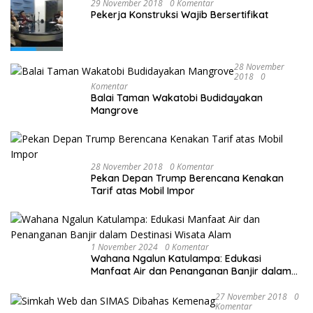
29 November 2018
0 Komentar
Pekerja Konstruksi Wajib Bersertifikat
28 November
2018
0
Komentar
Balai Taman Wakatobi Budidayakan
Mangrove
28 November 2018
0 Komentar
Pekan Depan Trump Berencana Kenakan
Tarif atas Mobil Impor
1 November 2024
0 Komentar
Wahana Ngalun Katulampa: Edukasi
Manfaat Air dan Penanganan Banjir dalam
Destinasi Wisata Alam
27 November 2018
0
Komentar