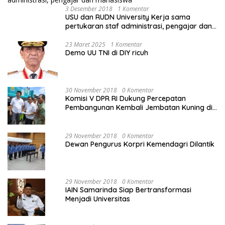
3 Desember 2018
1 Komentar
USU dan RUDN University Kerja sama
pertukaran staf administrasi, pengajar dan
mahasiswa
23 Maret 2025
1 Komentar
Demo UU TNI di DIY ricuh
30 November 2018
0 Komentar
Komisi V DPR RI Dukung Percepatan
Pembangunan Kembali Jembatan Kuning di
PALU
29 November 2018
0 Komentar
Dewan Pengurus Korpri Kemendagri Dilantik
29 November 2018
0 Komentar
IAIN Samarinda Siap Bertransformasi
Menjadi Universitas