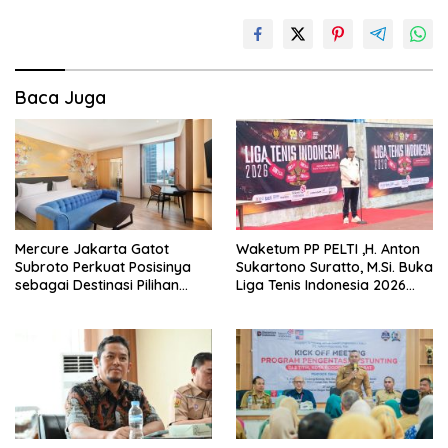
Baca Juga
Mercure Jakarta Gatot
Waketum PP PELTI ,H. Anton
Subroto Perkuat Posisinya
Sukartono Suratto, M.Si. Buka
sebagai Destinasi Pilihan
Liga Tenis Indonesia 2026
untuk Bisnis, Staycation,
Seri 1
Meeting, dan Kuliner di
Jakarta Selatan