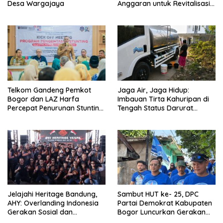
Desa Wargajaya
Anggaran untuk Revitalisasi
Terminal Bubulak Tahap III
Mendapat Kritik dari Angga
Alan Surawijaya
Telkom Gandeng Pemkot
Jaga Air, Jaga Hidup:
Bogor dan LAZ Harfa
Imbauan Tirta Kahuripan di
Percepat Penurunan Stunting
Tengah Status Darurat
di Bogor Barat & Tanah
Kemarau
Sareal
Jelajahi Heritage Bandung,
Sambut HUT ke- 25, DPC
AHY: Overlanding Indonesia
Partai Demokrat Kabupaten
Gerakan Sosial dan
Bogor Luncurkan Gerakan
Kebangsaan
Peduli Lingkungan