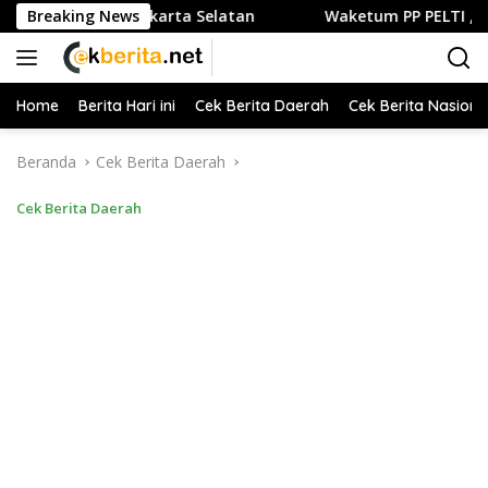
Langsung
liner di Jakarta Selatan
Breaking News
Waketum PP PELTI ,H. Anton Su
ke
konten
Home
Berita Hari ini
Cek Berita Daerah
Cek Berita Nasiona
Beranda
Cek Berita Daerah
Cek Berita Daerah