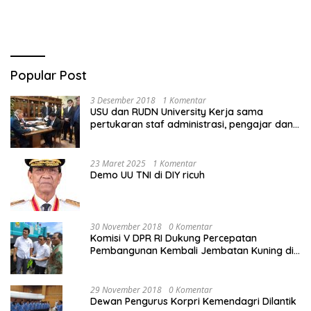
Popular Post
3 Desember 2018
1 Komentar
USU dan RUDN University Kerja sama
pertukaran staf administrasi, pengajar dan
mahasiswa
23 Maret 2025
1 Komentar
Demo UU TNI di DIY ricuh
30 November 2018
0 Komentar
Komisi V DPR RI Dukung Percepatan
Pembangunan Kembali Jembatan Kuning di
PALU
29 November 2018
0 Komentar
Dewan Pengurus Korpri Kemendagri Dilantik