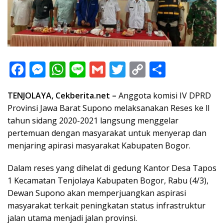
F
M
W
Li
G
T
C
S
ac
e
h
n
m
w
o
h
TENJOLAYA, Cekberita.net –
Anggota komisi IV DPRD
e
ss
at
e
ai
itt
p
ar
Provinsi Jawa Barat Supono melaksanakan Reses ke ll
b
e
s
l
er
y
e
tahun sidang 2020-2021 langsung menggelar
o
n
A
Li
pertemuan dengan masyarakat untuk menyerap dan
o
g
p
n
menjaring apirasi masyarakat Kabupaten Bogor.
k
er
p
k
Dalam reses yang dihelat di gedung Kantor Desa Tapos
1 Kecamatan Tenjolaya Kabupaten Bogor, Rabu (4/3),
Dewan Supono akan memperjuangkan aspirasi
masyarakat terkait peningkatan status infrastruktur
jalan utama menjadi jalan provinsi.