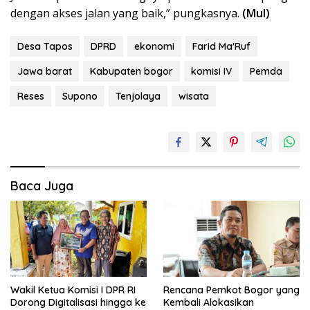
dengan akses jalan yang baik,” pungkasnya.
(Mul)
Desa Tapos
DPRD
ekonomi
Farid Ma'Ruf
Jawa barat
Kabupaten bogor
komisi IV
Pemda
Reses
Supono
Tenjolaya
wisata
Baca Juga
Wakil Ketua Komisi I DPR RI
Rencana Pemkot Bogor yang
Dorong Digitalisasi hingga ke
Kembali Alokasikan