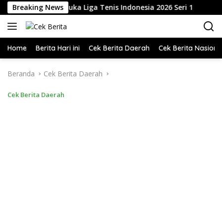
Langsung
uratto, M.Si. Buka Liga Tenis Indonesia 2026 Seri 1
Breaking News
Te
ke
konten
Home
Berita Hari ini
Cek Berita Daerah
Cek Berita Nasiona
Beranda
Cek Berita Daerah
Cek Berita Daerah