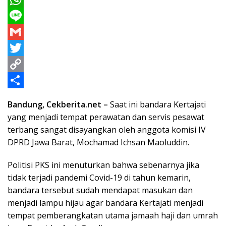
c
e
W
e
s
h
L
b
s
a
i
G
o
e
t
n
m
T
o
n
s
e
a
w
C
k
g
A
i
i
o
S
Bandung, Cekberita.net –
Saat ini bandara Kertajati
e
p
l
t
p
h
yang menjadi tempat perawatan dan servis pesawat
r
p
t
y
a
terbang sangat disayangkan oleh anggota komisi IV
DPRD Jawa Barat, Mochamad Ichsan Maoluddin.
e
L
r
r
i
e
Politisi PKS ini menuturkan bahwa sebenarnya jika
n
tidak terjadi pandemi Covid-19 di tahun kemarin,
bandara tersebut sudah mendapat masukan dan
k
menjadi lampu hijau agar bandara Kertajati menjadi
tempat pemberangkatan utama jamaah haji dan umrah