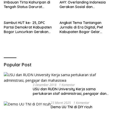
Imbauan Tirta Kahuripan di
AHY: Overlanding Indonesia
Tengah Status Darurat
Gerakan Sosial dan
Kemarau
Kebangsaan
Sambut HUT ke- 25, DPC
Angkat Tema Tantangan
Partai Demokrat Kabupaten
Jurnalis di Era Digital, PWI
Bogor Luncurkan Gerakan
Kabupaten Bogor Gelar
Peduli Lingkungan
Safari Jurnalis Ke-V
Popular Post
3 Desember 2018
1 Komentar
USU dan RUDN University Kerja sama
pertukaran staf administrasi, pengajar dan
mahasiswa
23 Maret 2025
1 Komentar
Demo UU TNI di DIY ricuh