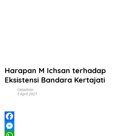
Harapan M Ichsan terhadap
Eksistensi Bandara Kertajati
Cekadmin
5 April 2021
F
a
M