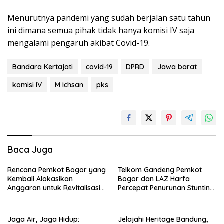
Menurutnya pandemi yang sudah berjalan satu tahun
ini dimana semua pihak tidak hanya komisi IV saja
mengalami pengaruh akibat Covid-19.
Bandara Kertajati
covid-19
DPRD
Jawa barat
komisi IV
M Ichsan
pks
Baca Juga
Rencana Pemkot Bogor yang
Telkom Gandeng Pemkot
Kembali Alokasikan
Bogor dan LAZ Harfa
Anggaran untuk Revitalisasi
Percepat Penurunan Stunting
Terminal Bubulak Tahap III
di Bogor Barat & Tanah
Mendapat Kritik dari Angga
Sareal
Alan Surawijaya
Jaga Air, Jaga Hidup:
Jelajahi Heritage Bandung,