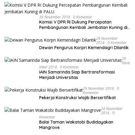
30 November 2018
0 Komentar
Komisi V DPR RI Dukung Percepatan
Pembangunan Kembali Jembatan Kuning di
PALU
29 November
2018
0 Komentar
Dewan Pengurus Korpri Kemendagri Dilantik
29
Nove
Mber 2018
0 Komentar
IAIN Samarinda Siap Bertransformasi
Menjadi Universitas
29 November 2018
0
Komentar
Pekerja Konstruksi Wajib Bersertifikat
28 November
2018
0
Komentar
Balai Taman Wakatobi Budidayakan
Mangrove