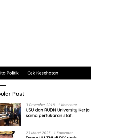
ta Politik
Cek Kesehatan
ular Post
3 Desember 2018
1 Komentar
USU dan RUDN University Kerja
sama pertukaran staf
administrasi, pengajar dan
mahasiswa
23 Maret 2025
1 Komentar