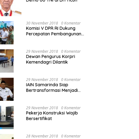
Demo UU TNI di DIY ricuh
30 November 2018
0 Komentar
Komisi V DPR RI Dukung
Percepatan Pembangunan
Kembali Jembatan Kuning di
PALU
29 November 2018
0 Komentar
Dewan Pengurus Korpri
Kemendagri Dilantik
29 November 2018
0 Komentar
IAIN Samarinda Siap
Bertransformasi Menjadi
Universitas
29 November 2018
0 Komentar
Pekerja Konstruksi Wajib
Bersertifikat
28 November 2018
0 Komentar