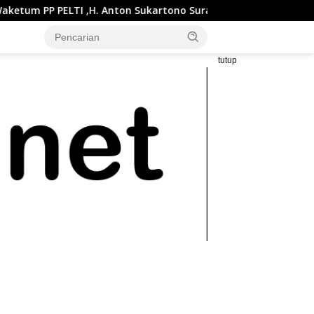
I ,H. Anton Sukartono Suratto, M.Si. Buka Liga Tenis Indonesia
tutup