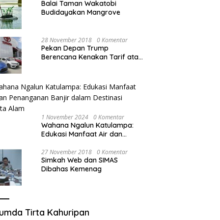
Balai Taman Wakatobi
Budidayakan Mangrove
28 November 2018
0 Komentar
Pekan Depan Trump
Berencana Kenakan Tarif atas
Mobil Impor
1 November 2024
0 Komentar
Wahana Ngalun Katulampa:
Edukasi Manfaat Air dan
Penanganan Banjir dalam
Destinasi Wisata Alam
27 November 2018
0 Komentar
Simkah Web dan SIMAS
Dibahas Kemenag
umda Tirta Kahuripan