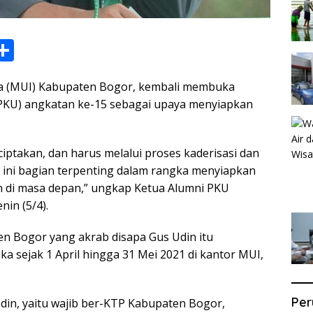
S
h
sia (MUI) Kabupaten Bogor, kembali membuka
ar
(PKU) angkatan ke-15 sebagai upaya menyiapkan
e
i
iptakan, dan harus melalui proses kaderisasi dan
i ini bagian terpenting dalam rangka menyiapkan
 di masa depan,” ungkap Ketua Alumni PKU
in (5/4).
n Bogor yang akrab disapa Gus Udin itu
 sejak 1 April hingga 31 Mei 2021 di kantor MUI,
Per
din, yaitu wajib ber-KTP Kabupaten Bogor,