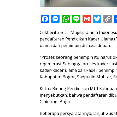
F
M
W
Li
G
T
C
ac
e
h
n
m
w
o
Cekberita.net – Majelis Ulama Indone
e
ss
at
e
ai
itt
p
pendaftaran Pendidikan Kader Ulama 
b
e
s
l
er
y
ulama dan pemimpin di masa depan.
o
n
A
L
“Proses seorang pemimpin itu harus dic
o
g
p
n
regenerasi. Sehingga proses kaderisas
k
er
p
k
kader-kader ulama dan kader pemimpin
Kabupaten Bogor, Saepudin Muhtar, Sen
Ketua Bidang Pendidikan MUI Kabupate
menyebutkan, bahwa pendaftaran dibuka
Cibinong, Bogor.
Beberapa persyaratannya, lanjut Gus U