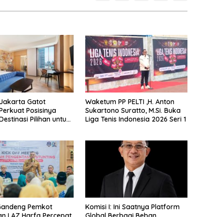
Jakarta Gatot
Waketum PP PELTI ,H. Anton
Perkuat Posisinya
Sukartono Suratto, M.Si. Buka
estinasi Pilihan untuk
Liga Tenis Indonesia 2026 Seri 1
taycation, Meeting, dan
i Jakarta Selatan
Gandeng Pemkot
Komisi I: Ini Saatnya Platform
n LAZ Harfa Percepat
Global Berbagi Beban