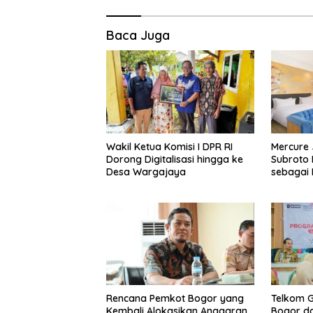
Baca Juga
Wakil Ketua Komisi I DPR RI
Mercure 
Dorong Digitalisasi hingga ke
Subroto 
Desa Wargajaya
sebagai D
Bisnis, S
Kuliner d
Rencana Pemkot Bogor yang
Telkom 
Kembali Alokasikan Anggaran
Bogor da