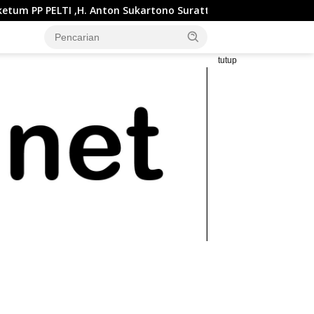
on Sukartono Suratto, M.Si. Buka Liga Tenis Indonesia 2026 Ser
tutup