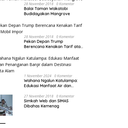
28 November 2018
0 Komentar
Balai Taman Wakatobi
Budidayakan Mangrove
28 November 2018
0 Komentar
Pekan Depan Trump
Berencana Kenakan Tarif atas
Mobil Impor
1 November 2024
0 Komentar
Wahana Ngalun Katulampa:
Edukasi Manfaat Air dan
Penanganan Banjir dalam
Destinasi Wisata Alam
27 November 2018
0 Komentar
Simkah Web dan SIMAS
Dibahas Kemenag