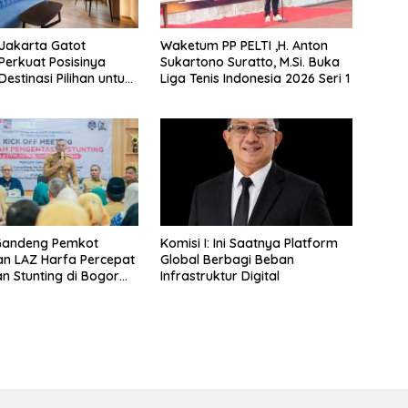
Jakarta Gatot
Waketum PP PELTI ,H. Anton
Perkuat Posisinya
Sukartono Suratto, M.Si. Buka
estinasi Pilihan untuk
Liga Tenis Indonesia 2026 Seri 1
taycation, Meeting, dan
i Jakarta Selatan
Gandeng Pemkot
Komisi I: Ini Saatnya Platform
n LAZ Harfa Percepat
Global Berbagi Beban
n Stunting di Bogor
Infrastruktur Digital
Tanah Sareal