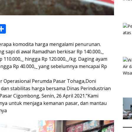
S
h
erapa komodita harga mengalami penurunan.
ar
ng sapi di awal Ramadhan berkisar Rp 140.000,_
e
p 110.000,_ hingga Rp 120.000,_/kg. Daging ayam
i
hingga Rp 40.000,_ yang sebelumnya mencapai Rp
ur Operasional Perumda Pasar Tohaga,Doni
 dan stabilitas harga bersama Dinas Perindustrian
asar Cigombong, Senin, 26 April 2021.”Kami
inya untuk menjaga kemanan pasar, dan mantau
nya