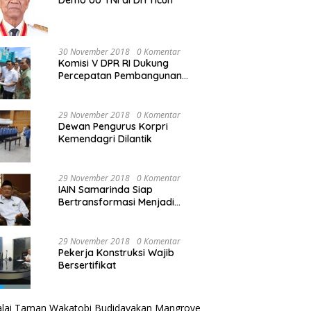
Demo UU TNI di DIY ricuh
30 November 2018
0 Komentar
Komisi V DPR RI Dukung
Percepatan Pembangunan
Kembali Jembatan Kuning di
PALU
29 November 2018
0 Komentar
Dewan Pengurus Korpri
Kemendagri Dilantik
29 November 2018
0 Komentar
IAIN Samarinda Siap
Bertransformasi Menjadi
Universitas
29 November 2018
0 Komentar
Pekerja Konstruksi Wajib
Bersertifikat