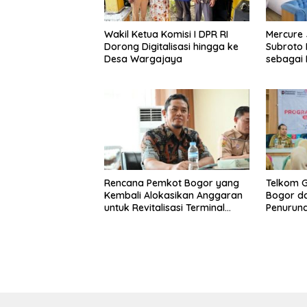
Wakil Ketua Komisi I DPR RI
Mercure 
Dorong Digitalisasi hingga ke
Subroto 
Desa Wargajaya
sebagai D
Bisnis, S
Kuliner d
Rencana Pemkot Bogor yang
Telkom 
Kembali Alokasikan Anggaran
Bogor da
untuk Revitalisasi Terminal
Penuruna
Bubulak Tahap III Mendapat
Barat & 
Kritik dari Angga Alan
Surawijaya