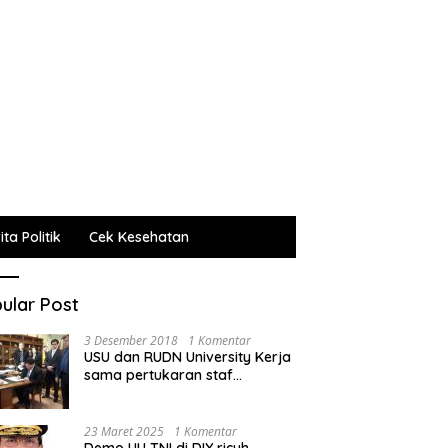
ta Politik
Cek Kesehatan
ular Post
3 Desember 2018
1 Komentar
USU dan RUDN University Kerja
sama pertukaran staf
administrasi, pengajar dan
mahasiswa
23 Maret 2025
1 Komentar