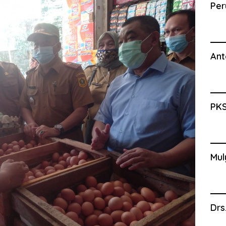
Per
Ant
PKS
Mul
Drs