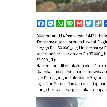
F
M
W
Li
G
T
C
ac
e
h
n
m
w
o
Dilaporkan H14 Ramadhan 1442 H beb
e
ss
at
e
ai
itt
p
Terutama di jenis protein hewani. Dagi
b
e
s
l
er
y
hingga Rp 150.000,_/kg kini berharga R
o
n
A
L
sekarang berkisar antara Rp 35.000,_ 
o
g
p
n
50.000,_/kg.
Hal tersebut dikemukakan oleh Direkt
k
er
p
k
Djatnika pada peninjauan ketersediaan
dan Perdagangan Kabupaten Bogor di P
tugaskan Satgas Ramadhan setiap har
harga terutama harga sembako”papar