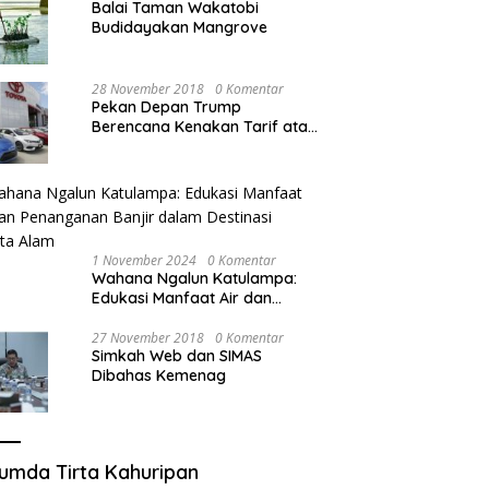
Balai Taman Wakatobi
Budidayakan Mangrove
28 November 2018
0 Komentar
Pekan Depan Trump
Berencana Kenakan Tarif atas
Mobil Impor
1 November 2024
0 Komentar
Wahana Ngalun Katulampa:
Edukasi Manfaat Air dan
Penanganan Banjir dalam
Destinasi Wisata Alam
27 November 2018
0 Komentar
Simkah Web dan SIMAS
Dibahas Kemenag
umda Tirta Kahuripan