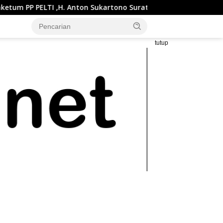
. Anton Sukartono Suratto, M.Si. Buka Liga Tenis Indonesia 2026
tutup