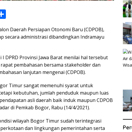
S
h
lon Daerah Persiapan Otonomi Baru (CDPOB),
ar
iap secara administrasi dibandingkan Indramayu
e
i
i I DPRD Provinsi Jawa Barat menilai hal tersebut
m rapat pembahasan bersama stakeholder dan
mbahasan lanjutan mengenai (CDPOB).
ogor Timur sangat memenuhi syarat untuk
tetapi kebutuhan, jumlah penduduk maupun luas
h pendapatan asli daerah baik induk maupun CDPOB
adar di Pemkab Bogor, Rabu (14/4/2021).
disi wilayah Bogor Timur sudah terintegrasi
Per
n perkotaan dan lingkungan pemerintahan serta