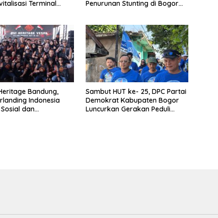
italisasi Terminal
Penurunan Stunting di Bogor
Tahap III Mendapat
Barat & Tanah Sareal
ri Angga Alan
ya
 Heritage Bandung,
Sambut HUT ke- 25, DPC Partai
rlanding Indonesia
Demokrat Kabupaten Bogor
Sosial dan
Luncurkan Gerakan Peduli
aan
Lingkungan