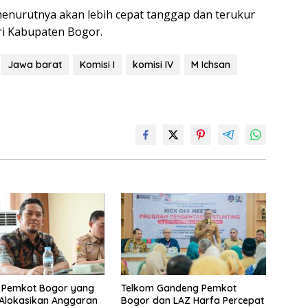
enurutnya akan lebih cepat tanggap dan terukur
ri Kabupaten Bogor.
Jawa barat
Komisi I
komisi IV
M Ichsan
 Pemkot Bogor yang
Telkom Gandeng Pemkot
Alokasikan Anggaran
Bogor dan LAZ Harfa Percepat