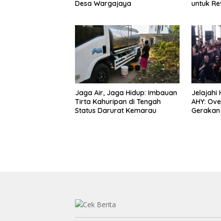
Desa Wargajaya
untuk Rev
Bubulak 
Kritik da
Surawija
Jaga Air, Jaga Hidup: Imbauan
Jelajahi
Tirta Kahuripan di Tengah
AHY: Ove
Status Darurat Kemarau
Gerakan 
Kebangs