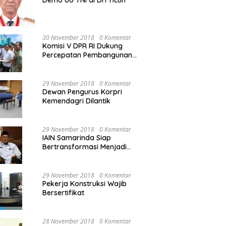
Demo UU TNI di DIY ricuh
30 November 2018
0 Komentar
Komisi V DPR RI Dukung
Percepatan Pembangunan
Kembali Jembatan Kuning di
PALU
29 November 2018
0 Komentar
Dewan Pengurus Korpri
Kemendagri Dilantik
29 November 2018
0 Komentar
IAIN Samarinda Siap
Bertransformasi Menjadi
Universitas
29 November 2018
0 Komentar
Pekerja Konstruksi Wajib
Bersertifikat
28 November 2018
0 Komentar