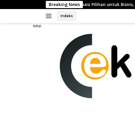
Langsung
sinya sebagai Destinasi Pilihan untuk Bisnis, Staycation, Meeti
Breaking News
ke
konten
Indeks
tutup