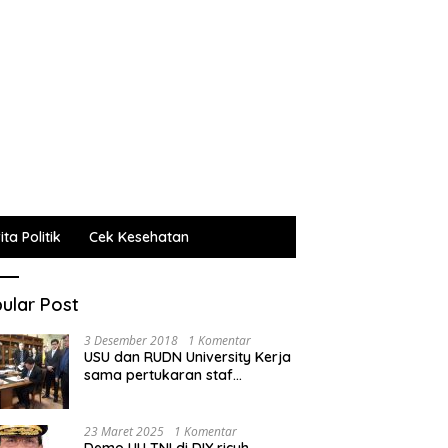
ta Politik
Cek Kesehatan
ular Post
3 Desember 2018
1 Komentar
USU dan RUDN University Kerja
sama pertukaran staf
administrasi, pengajar dan
mahasiswa
23 Maret 2025
1 Komentar