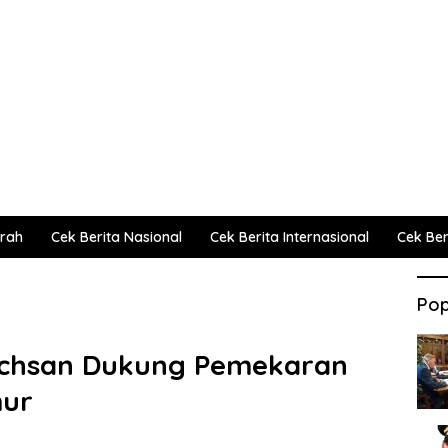
erah
Cek Berita Nasional
Cek Berita Internasional
Cek Beri
Pop
 Ichsan Dukung Pemekaran
mur