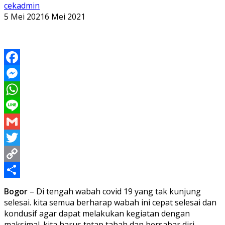
cekadmin
5 Mei 2021
6 Mei 2021
Facebook
Messenger
WhatsApp
Line
Gmail
Twitter
Copy
Link
Share
Bogor
– Di tengah wabah covid 19 yang tak kunjung
selesai. kita semua berharap wabah ini cepat selesai dan
kondusif agar dapat melakukan kegiatan dengan
maksimal. kita harus tetap tabah dan bersabar diri