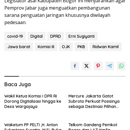
Legislator asal Kabupaten Bogor ini menyarankan agar
Pemprov Jabar juga menguatkan pembangunan
sarana penguatan jaringan khususnya diwilayah
pedesaan.
covid-19
Digital
DPRD
Erni Sugiyanti
Jawa barat
Komisi III
OJK
PKB
Ridwan Kamil
Baca Juga
Wakil Ketua Komisi I DPR RI
Mercure Jakarta Gatot
Dorong Digitalisasi hingga ke
Subroto Perkuat Posisinya
Desa Wargajaya
sebagai Destinasi Pilihan
untuk Bisnis, Staycation,
Meeting, dan Kuliner di
Jakarta Selatan
Waketum PP PELTI ,H. Anton
Telkom Gandeng Pemkot