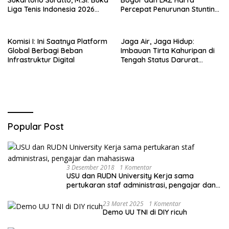
Sukartono Suratto, M.Si. Buka
Bogor dan LAZ Harfa
Liga Tenis Indonesia 2026
Percepat Penurunan Stunting
Seri 1
di Bogor Barat & Tanah
Sareal
Komisi I: Ini Saatnya Platform
Jaga Air, Jaga Hidup:
Global Berbagi Beban
Imbauan Tirta Kahuripan di
Infrastruktur Digital
Tengah Status Darurat
Kemarau
Popular Post
3 Desember 2018
1 Komentar
USU dan RUDN University Kerja sama
pertukaran staf administrasi, pengajar dan
mahasiswa
23 Maret 2025
1 Komentar
Demo UU TNI di DIY ricuh