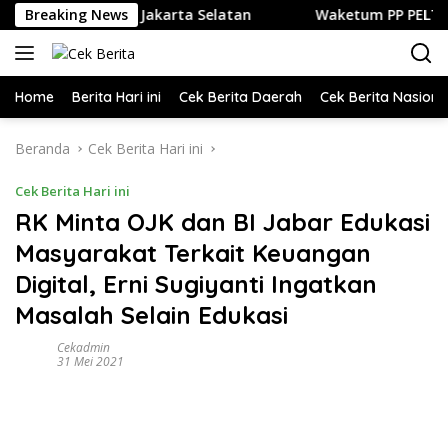
Langsung
 dan Kuliner di Jakarta Selatan
Breaking News
Waketum PP PELTI ,H. An
ke
konten
Home
Berita Hari ini
Cek Berita Daerah
Cek Berita Nasiona
Beranda
Cek Berita Hari ini
Cek Berita Hari ini
RK Minta OJK dan BI Jabar Edukasi
Masyarakat Terkait Keuangan
Digital, Erni Sugiyanti Ingatkan
Masalah Selain Edukasi
Cekadmin
31 Mei 2021