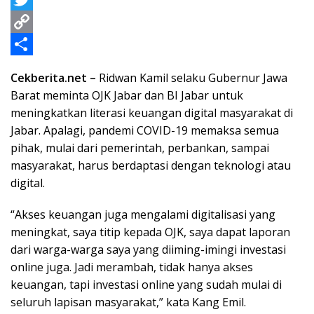
o
e
t
n
m
T
o
n
s
e
a
w
C
k
g
A
i
i
o
S
Cekberita.net –
Ridwan Kamil selaku Gubernur Jawa
e
p
l
t
p
h
Barat meminta OJK Jabar dan BI Jabar untuk
r
p
t
y
a
meningkatkan literasi keuangan digital masyarakat di
Jabar. Apalagi, pandemi COVID-19 memaksa semua
e
L
r
pihak, mulai dari pemerintah, perbankan, sampai
r
i
e
masyarakat, harus berdaptasi dengan teknologi atau
n
digital.
k
“Akses keuangan juga mengalami digitalisasi yang
meningkat, saya titip kepada OJK, saya dapat laporan
dari warga-warga saya yang diiming-imingi investasi
online juga. Jadi merambah, tidak hanya akses
keuangan, tapi investasi online yang sudah mulai di
seluruh lapisan masyarakat,” kata Kang Emil.