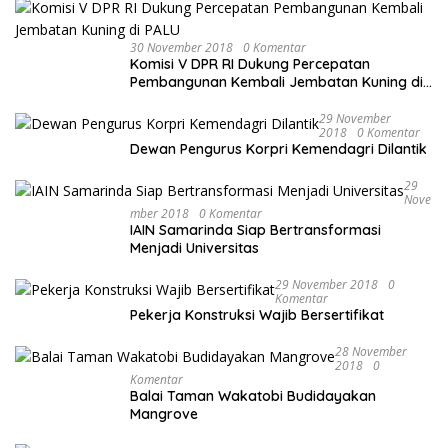
30 November 2018
0 Komentar
Komisi V DPR RI Dukung Percepatan
Pembangunan Kembali Jembatan Kuning di
PALU
29 November
2018
0 Komentar
Dewan Pengurus Korpri Kemendagri Dilantik
29
Nove
Mber 2018
0 Komentar
IAIN Samarinda Siap Bertransformasi
Menjadi Universitas
29 November 2018
0
Komentar
Pekerja Konstruksi Wajib Bersertifikat
28 November
2018
0
Komentar
Balai Taman Wakatobi Budidayakan
Mangrove