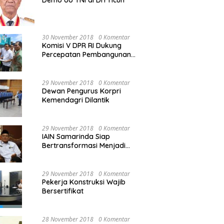
Demo UU TNI di DIY ricuh
30 November 2018
0 Komentar
Komisi V DPR RI Dukung
Percepatan Pembangunan
Kembali Jembatan Kuning di
PALU
29 November 2018
0 Komentar
Dewan Pengurus Korpri
Kemendagri Dilantik
29 November 2018
0 Komentar
IAIN Samarinda Siap
Bertransformasi Menjadi
Universitas
29 November 2018
0 Komentar
Pekerja Konstruksi Wajib
Bersertifikat
28 November 2018
0 Komentar