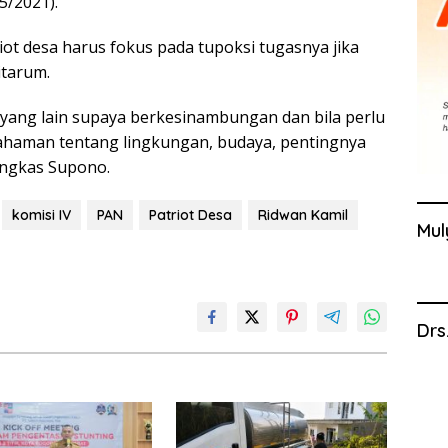
5/2021).
t desa harus fokus pada tupoksi tugasnya jika
itarum.
 yang lain supaya berkesinambungan dan bila perlu
mahaman tentang lingkungan, budaya, pentingnya
ungkas Supono.
komisi IV
PAN
Patriot Desa
Ridwan Kamil
Mul
Drs