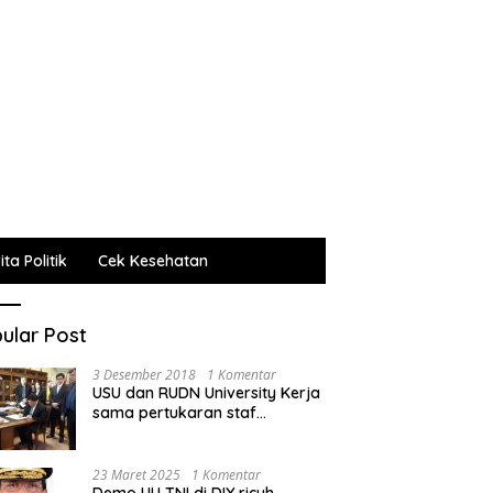
ta Politik
Cek Kesehatan
ular Post
3 Desember 2018
1 Komentar
USU dan RUDN University Kerja
sama pertukaran staf
administrasi, pengajar dan
mahasiswa
23 Maret 2025
1 Komentar