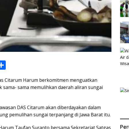
S
h
as Citarum Harum berkomitmen menguatkan
ar
uk sama- sama memulihkan daerah aliran sungai
e
i
 kawasan DAS Citarum akan diberdayakan dalam
ng pemulihan sungai terpanjang di Jawa Barat itu.
Per
m Harum Taufan Suranto bersama Sekretariat Satgas