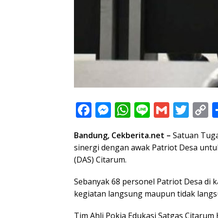
F
M
W
Li
G
T
C
ac
e
h
n
m
w
o
Bandung, Cekberita.net –
Satuan Tug
e
ss
at
e
ai
itt
p
sinergi dengan awak Patriot Desa unt
b
e
s
l
er
y
(DAS) Citarum.
o
n
A
L
Sebanyak 68 personel Patriot Desa di
o
g
p
n
kegiatan langsung maupun tidak langsu
k
er
p
k
Tim Ahli Pokja Edukasi Satgas Citaru