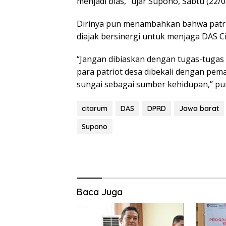
menjadi bias,” ujar Supono, Sabtu (22/0
Dirinya pun menambahkan bahwa patrio
diajak bersinergi untuk menjaga DAS C
“Jangan dibiaskan dengan tugas-tugas
para patriot desa dibekali dengan pe
sungai sebagai sumber kehidupan,” p
citarum
DAS
DPRD
Jawa barat
Supono
Baca Juga