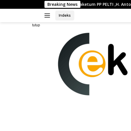
Langsung
ta Selatan
Waketum PP PELTI ,H. Anton Sukartono Suratt
Breaking News
ke
konten
Indeks
tutup