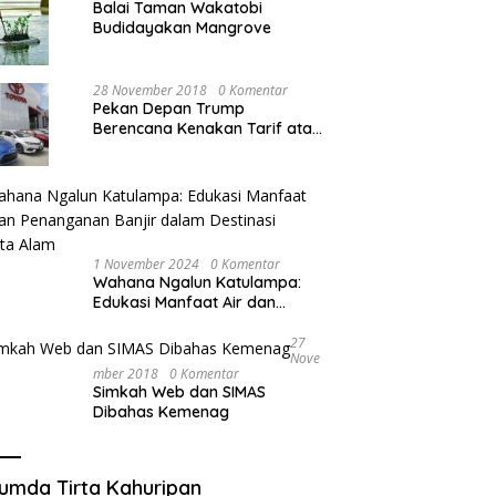
Balai Taman Wakatobi
Budidayakan Mangrove
28 November 2018
0 Komentar
Pekan Depan Trump
Berencana Kenakan Tarif atas
Mobil Impor
1 November 2024
0 Komentar
Wahana Ngalun Katulampa:
Edukasi Manfaat Air dan
Penanganan Banjir dalam
Destinasi Wisata Alam
27
Nove
Mber 2018
0 Komentar
Simkah Web dan SIMAS
Dibahas Kemenag
umda Tirta Kahuripan