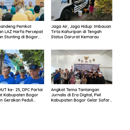
Gandeng Pemkot
Jaga Air, Jaga Hidup: Imbauan
n LAZ Harfa Percepat
Tirta Kahuripan di Tengah
n Stunting di Bogor
Status Darurat Kemarau
Tanah Sareal
UT ke- 25, DPC Partai
Angkat Tema Tantangan
t Kabupaten Bogor
Jurnalis di Era Digital, PWI
n Gerakan Peduli
Kabupaten Bogor Gelar Safari
gan
Jurnalis Ke-V