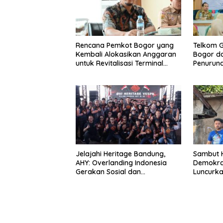
Rencana Pemkot Bogor yang
Telkom 
Kembali Alokasikan Anggaran
Bogor da
untuk Revitalisasi Terminal
Penuruna
Bubulak Tahap III Mendapat
Barat & 
Kritik dari Angga Alan
Surawijaya
Jelajahi Heritage Bandung,
Sambut H
AHY: Overlanding Indonesia
Demokra
Gerakan Sosial dan
Luncurka
Kebangsaan
Lingkun