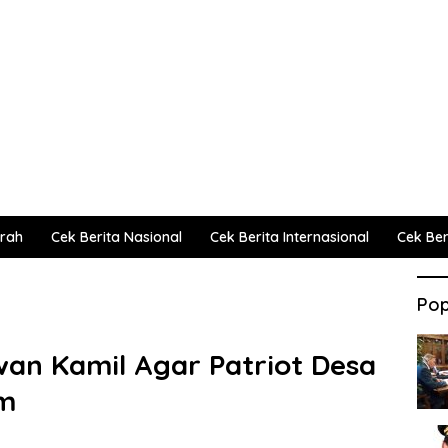
erah
Cek Berita Nasional
Cek Berita Internasional
Cek Beri
Pop
an Kamil Agar Patriot Desa
um