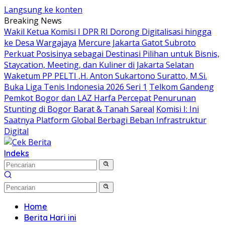
Langsung ke konten
Breaking News
Wakil Ketua Komisi I DPR RI Dorong Digitalisasi hingga
ke Desa Wargajaya
Mercure Jakarta Gatot Subroto
Perkuat Posisinya sebagai Destinasi Pilihan untuk Bisnis,
Staycation, Meeting, dan Kuliner di Jakarta Selatan
Waketum PP PELTI ,H. Anton Sukartono Suratto, M.Si.
Buka Liga Tenis Indonesia 2026 Seri 1
Telkom Gandeng
Pemkot Bogor dan LAZ Harfa Percepat Penurunan
Stunting di Bogor Barat & Tanah Sareal
Komisi I: Ini
Saatnya Platform Global Berbagi Beban Infrastruktur
Digital
Indeks
Home
Berita Hari ini