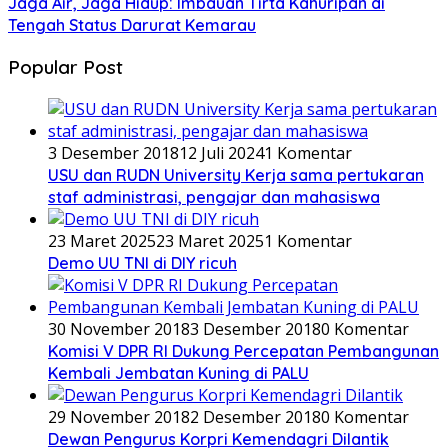
Jaga Air, Jaga Hidup: Imbauan Tirta Kahuripan di
Tengah Status Darurat Kemarau
Popular Post
3 Desember 2018
12 Juli 2024
1 Komentar
USU dan RUDN University Kerja sama pertukaran
staf administrasi, pengajar dan mahasiswa
23 Maret 2025
23 Maret 2025
1 Komentar
Demo UU TNI di DIY ricuh
30 November 2018
3 Desember 2018
0 Komentar
Komisi V DPR RI Dukung Percepatan Pembangunan
Kembali Jembatan Kuning di PALU
29 November 2018
2 Desember 2018
0 Komentar
Dewan Pengurus Korpri Kemendagri Dilantik