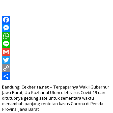
Facebook
Messenger
WhatsApp
Line
Gmail
Twitter
Copy
Link
Share
Bandung, Cekberita.net –
Terpaparnya Wakil Gubernur
Jawa Barat, Uu Ruzhanul Ulum oleh virus Covid-19 dan
ditutupnya gedung sate untuk sementara waktu
menambah panjang rentetan kasus Corona di Pemda
Provinsi Jawa Barat.