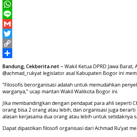
Messenger
WhatsApp
Line
Gmail
Twitter
Copy
Link
Share
Bandung, Cekberita.net –
Wakil Ketua DPRD Jawa Barat, A
@achmad_rukyat legislator asal Kabupaten Bogor ini mem
“Filosofis berorganisasi adalah untuk memudahkan penye
warganya,” ucap mantan Wakil Walikota Bogor ini.
Jika membandingkan dengan pendapat para ahli seperti Ch
orang bisa 2 orang atau lebih, dan organisasi juga berart
alasan kerjasama dua orang atau lebih untuk setidaknya sa
Dapat dipastikan filosofi organisasi dari Achmad Ru’yat 