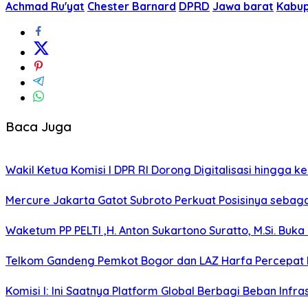
Achmad Ru'yat
Chester Barnard
DPRD
Jawa barat
Kabu
Baca Juga
Wakil Ketua Komisi I DPR RI Dorong Digitalisasi hingga 
Mercure Jakarta Gatot Subroto Perkuat Posisinya sebagai D
Waketum PP PELTI ,H. Anton Sukartono Suratto, M.Si. Buka 
Telkom Gandeng Pemkot Bogor dan LAZ Harfa Percepat P
Komisi I: Ini Saatnya Platform Global Berbagi Beban Infras