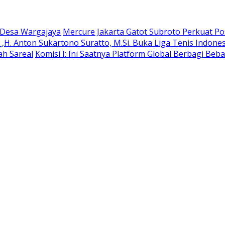
e Desa Wargajaya
Mercure Jakarta Gatot Subroto Perkuat Posi
H. Anton Sukartono Suratto, M.Si. Buka Liga Tenis Indonesi
ah Sareal
Komisi I: Ini Saatnya Platform Global Berbagi Beba