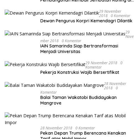
Pembangunan Kembali Jembatan Kuning di
PALU
29 November
2018
0 Komentar
Dewan Pengurus Korpri Kemendagri Dilantik
29
Nove
Mber 2018
0 Komentar
IAIN Samarinda Siap Bertransformasi
Menjadi Universitas
29 November 2018
0
Komentar
Pekerja Konstruksi Wajib Bersertifikat
28 November
2018
0
Komentar
Balai Taman Wakatobi Budidayakan
Mangrove
28 November 2018
0 Komentar
Pekan Depan Trump Berencana Kenakan
Tarif atas Mobil Impor