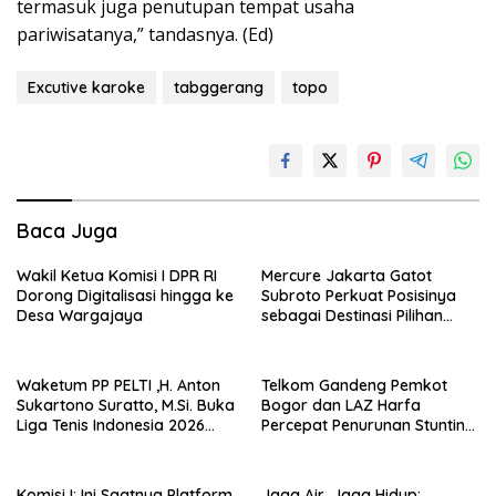
termasuk juga penutupan tempat usaha
pariwisatanya,” tandasnya. (Ed)
Excutive karoke
tabggerang
topo
Baca Juga
Wakil Ketua Komisi I DPR RI
Mercure Jakarta Gatot
Dorong Digitalisasi hingga ke
Subroto Perkuat Posisinya
Desa Wargajaya
sebagai Destinasi Pilihan
untuk Bisnis, Staycation,
Meeting, dan Kuliner di
Jakarta Selatan
Waketum PP PELTI ,H. Anton
Telkom Gandeng Pemkot
Sukartono Suratto, M.Si. Buka
Bogor dan LAZ Harfa
Liga Tenis Indonesia 2026
Percepat Penurunan Stunting
Seri 1
di Bogor Barat & Tanah
Sareal
Komisi I: Ini Saatnya Platform
Jaga Air, Jaga Hidup: