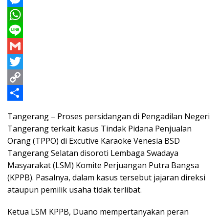
a
M
c
e
W
e
s
h
L
b
s
a
i
G
o
e
t
n
m
T
o
n
s
e
a
w
C
k
g
A
i
i
o
S
Tangerang – Proses persidangan di Pengadilan Negeri
e
p
l
t
p
h
Tangerang terkait kasus Tindak Pidana Penjualan
r
p
t
y
a
Orang (TPPO) di Excutive Karaoke Venesia BSD
Tangerang Selatan disoroti Lembaga Swadaya
e
L
r
Masyarakat (LSM) Komite Perjuangan Putra Bangsa
r
i
e
(KPPB). Pasalnya, dalam kasus tersebut jajaran direksi
n
ataupun pemilik usaha tidak terlibat.
k
Ketua LSM KPPB, Duano mempertanyakan peran