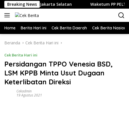
Langsung
dan Kuliner di Jakarta Selatan
Breaking News
Waketum PP PELTI ,H. Ant
ke
konten
Home
Berita Hari ini
Cek Berita Daerah
Cek Berita Nasiona
Beranda
Cek Berita Hari ini
Cek Berita Hari ini
Persidangan TPPO Venesia BSD,
LSM KPPB Minta Usut Dugaan
Keterlibatan Direksi
Cekadmin
19 Agustus 2021