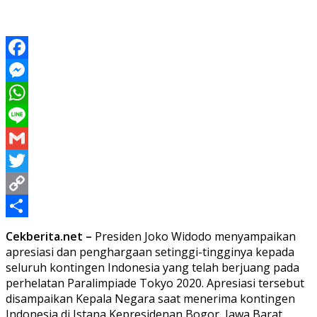
Facebook
Messenger
WhatsApp
Line
Gmail
Twitter
Copy
Link
Share
Cekberita.net –
Presiden Joko Widodo menyampaikan
apresiasi dan penghargaan setinggi-tingginya kepada
seluruh kontingen Indonesia yang telah berjuang pada
perhelatan Paralimpiade Tokyo 2020. Apresiasi tersebut
disampaikan Kepala Negara saat menerima kontingen
Indonesia di Istana Kepresidenan Bogor, Jawa Barat,