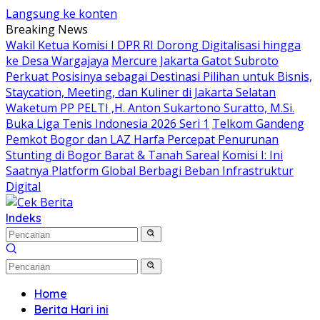
Langsung ke konten
Breaking News
Wakil Ketua Komisi I DPR RI Dorong Digitalisasi hingga
ke Desa Wargajaya
Mercure Jakarta Gatot Subroto
Perkuat Posisinya sebagai Destinasi Pilihan untuk Bisnis,
Staycation, Meeting, dan Kuliner di Jakarta Selatan
Waketum PP PELTI ,H. Anton Sukartono Suratto, M.Si.
Buka Liga Tenis Indonesia 2026 Seri 1
Telkom Gandeng
Pemkot Bogor dan LAZ Harfa Percepat Penurunan
Stunting di Bogor Barat & Tanah Sareal
Komisi I: Ini
Saatnya Platform Global Berbagi Beban Infrastruktur
Digital
Indeks
Home
Berita Hari ini