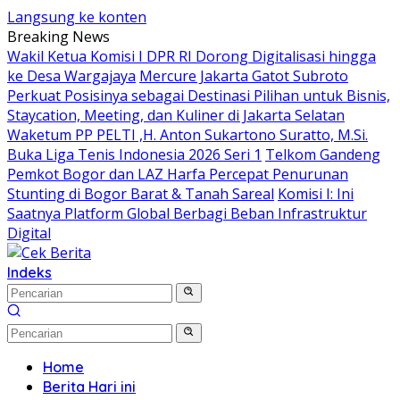
Langsung ke konten
Breaking News
Wakil Ketua Komisi I DPR RI Dorong Digitalisasi hingga
ke Desa Wargajaya
Mercure Jakarta Gatot Subroto
Perkuat Posisinya sebagai Destinasi Pilihan untuk Bisnis,
Staycation, Meeting, dan Kuliner di Jakarta Selatan
Waketum PP PELTI ,H. Anton Sukartono Suratto, M.Si.
Buka Liga Tenis Indonesia 2026 Seri 1
Telkom Gandeng
Pemkot Bogor dan LAZ Harfa Percepat Penurunan
Stunting di Bogor Barat & Tanah Sareal
Komisi I: Ini
Saatnya Platform Global Berbagi Beban Infrastruktur
Digital
Indeks
Home
Berita Hari ini