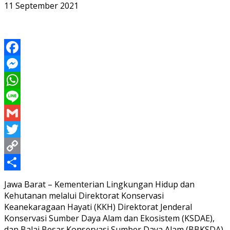
11 September 2021
Facebook
Messenger
WhatsApp
Line
Gmail
Twitter
Copy
Link
Share
Jawa Barat – Kementerian Lingkungan Hidup dan
Kehutanan melalui Direktorat Konservasi
Keanekaragaan Hayati (KKH) Direktorat Jenderal
Konservasi Sumber Daya Alam dan Ekosistem (KSDAE),
dan Balai Besar Konservasi Sumber Daya Alam (BBKSDA)