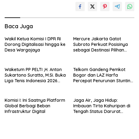
Baca Juga
Wakil Ketua Komisi I DPR RI
Mercure Jakarta Gatot
Dorong Digitalisasi hingga ke
Subroto Perkuat Posisinya
Desa Wargajaya
sebagai Destinasi Pilihan
untuk Bisnis, Staycation,
Meeting, dan Kuliner di
Jakarta Selatan
Waketum PP PELTI ,H. Anton
Telkom Gandeng Pemkot
Sukartono Suratto, M.Si. Buka
Bogor dan LAZ Harfa
Liga Tenis Indonesia 2026
Percepat Penurunan Stunting
Seri 1
di Bogor Barat & Tanah
Sareal
Komisi I: Ini Saatnya Platform
Jaga Air, Jaga Hidup:
Global Berbagi Beban
Imbauan Tirta Kahuripan di
Infrastruktur Digital
Tengah Status Darurat
Kemarau