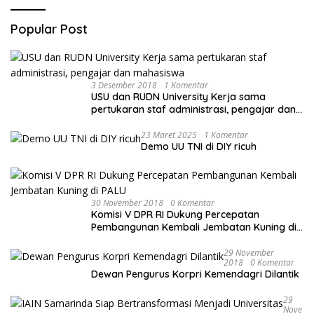
Popular Post
3 Desember 2018
1 Komentar
USU dan RUDN University Kerja sama
pertukaran staf administrasi, pengajar dan
mahasiswa
23 Maret 2025
1 Komentar
Demo UU TNI di DIY ricuh
30 November 2018
0 Komentar
Komisi V DPR RI Dukung Percepatan
Pembangunan Kembali Jembatan Kuning di
PALU
29 November
2018
0 Komentar
Dewan Pengurus Korpri Kemendagri Dilantik
29
Nove