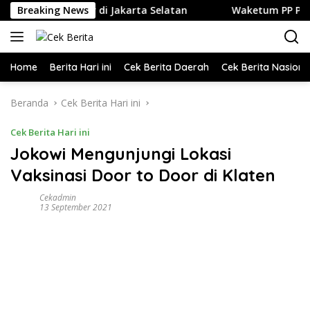
Langsung
ng, dan Kuliner di Jakarta Selatan
Breaking News
Waketum PP PELTI ,H.
ke
konten
Home
Berita Hari ini
Cek Berita Daerah
Cek Berita Nasiona
Beranda
Cek Berita Hari ini
Cek Berita Hari ini
Jokowi Mengunjungi Lokasi
Vaksinasi Door to Door di Klaten
Cekadmin
13 September 2021