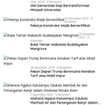
Mber 2018
0 Komentar
IAIN Samarinda Siap Bertransformasi
Menjadi Universitas
29 November 2018
0
Komentar
Pekerja Konstruksi Wajib Bersertifikat
28 November
2018
0
Komentar
Balai Taman Wakatobi Budidayakan
Mangrove
28 November 2018
0 Komentar
Pekan Depan Trump Berencana Kenakan
Tarif atas Mobil Impor
1 November 2024
0 Komentar
Wahana Ngalun Katulampa: Edukasi
Manfaat Air dan Penanganan Banjir dalam