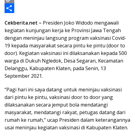
o
n
s
e
a
w
C
k
g
A
i
i
o
S
Cekberita.net –
Presiden Joko Widodo mengawali
e
p
l
t
p
h
kegiatan kunjungan kerja ke Provinsi Jawa Tengah
r
p
t
y
a
dengan meninjau langsung program vaksinasi Covid-
19 kepada masyarakat secara pintu ke pintu (door to
e
L
r
door). Kegiatan vaksinasi ini dilaksanakan kepada 500
r
i
e
warga di Dukuh Ngledok, Desa Segaran, Kecamatan
n
Delanggu, Kabupaten Klaten, pada Senin, 13
September 2021.
k
“Pagi hari ini saya datang untuk meninjau vaksinasi
dari pintu ke pintu, vaksinasi door to door yang
dilaksanakan secara jemput bola mendatangi
masyarakat, mendatangi rakyat, petugas datang dari
rumah ke rumah,” ucap Presiden dalam keterangannya
usai meninjau kegiatan vaksinasi di Kabupaten Klaten.