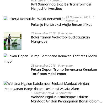
Mber 2018
0 Komentar
IAIN Samarinda Siap Bertransformasi
Menjadi Universitas
29 November 2018
0
Komentar
Pekerja Konstruksi Wajib Bersertifikat
28 November 2018
0 Komentar
Balai Taman Wakatobi Budidayakan
Mangrove
28 November 2018
0 Komentar
Pekan Depan Trump Berencana Kenakan
Tarif atas Mobil Impor
1 November 2024
0 Komentar
Wahana Ngalun Katulampa: Edukasi
Manfaat Air dan Penanganan Banjir dalam
Destinasi Wisata Alam