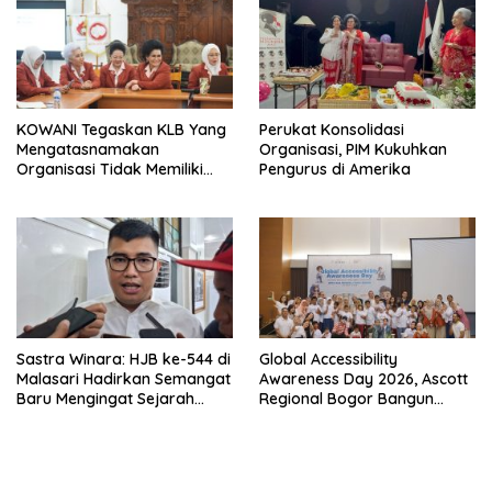
KOWANI Tegaskan KLB Yang
Perukat Konsolidasi
Mengatasnamakan
Organisasi, PIM Kukuhkan
Organisasi Tidak Memiliki
Pengurus di Amerika
Dasar Konstitisional
Sastra Winara: HJB ke-544 di
Global Accessibility
Malasari Hadirkan Semangat
Awareness Day 2026, Ascott
Baru Mengingat Sejarah
Regional Bogor Bangun
Bogor
Koneksi Bermakna Bersama
Komunitas Disabilitas