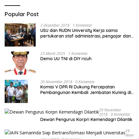
Popular Post
3 Desember 2018
1 Komentar
USU dan RUDN University Kerja sama
pertukaran staf administrasi, pengajar dan
mahasiswa
23 Maret 2025
1 Komentar
Demo UU TNI di DIY ricuh
30 November 2018
0 Komentar
Komisi V DPR RI Dukung Percepatan
Pembangunan Kembali Jembatan Kuning di
PALU
29 November
2018
0 Komentar
Dewan Pengurus Korpri Kemendagri Dilantik
29
Nove