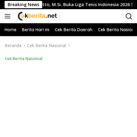
Langsung
rtono Suratto, M.Si. Buka Liga Tenis Indonesia 2026 Seri 1
Breaking News
ke
konten
Home
Berita Hari ini
Cek Berita Daerah
Cek Berita Nasiona
Beranda
Cek Berita Nasional
Cek Berita Nasional