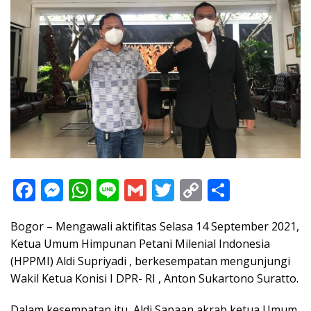
F
M
W
Li
G
T
C
S
ac
e
h
n
m
w
o
h
Bogor – Mengawali aktifitas Selasa 14 September 2021,
e
ss
at
e
ai
itt
p
ar
Ketua Umum Himpunan Petani Milenial Indonesia
b
e
s
l
er
y
e
(HPPMI) Aldi Supriyadi , berkesempatan mengunjungi
o
n
A
Li
Wakil Ketua Konisi I DPR- RI , Anton Sukartono Suratto.
o
g
p
n
Dalam kesempatan itu, Aldi Sapaan akrab ketua Umum