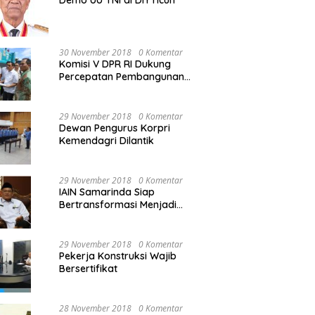
Demo UU TNI di DIY ricuh
30 November 2018
0 Komentar
Komisi V DPR RI Dukung
Percepatan Pembangunan
Kembali Jembatan Kuning di
PALU
29 November 2018
0 Komentar
Dewan Pengurus Korpri
Kemendagri Dilantik
29 November 2018
0 Komentar
IAIN Samarinda Siap
Bertransformasi Menjadi
Universitas
29 November 2018
0 Komentar
Pekerja Konstruksi Wajib
Bersertifikat
28 November 2018
0 Komentar