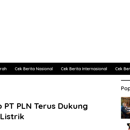
erah
Cek Berita Nasional
Cek Berita Internasional
Cek Beri
Pop
 PT PLN Terus Dukung
istrik