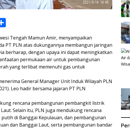
S
h
lawesi Tengah Mamun Amir, menyampaikan
ar
pada PT PLN atas dukungannya membangun jaringan
e
. Dia berharap, dengan upaya ini dapat meningkatkan
i
emanfaatan permukaan air untuk pembangunan
erah yang terlibat memenuhi gas untuk
 menerima General Manager Unit Induk Wilayah PLN
021). Leo hadir bersama jajaran PT PLN
ung rencana pembangunan pembangkit listrik
 Laut. Selain itu, PLN juga mendukung rencana
n putih di Banggai Kepulauan, dan pembangunan
uan dan Banggai Laut, serta pembangunan bandar
Per