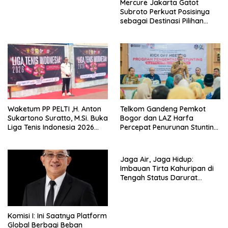
Mercure Jakarta Gatot
Subroto Perkuat Posisinya
sebagai Destinasi Pilihan
untuk Bisnis, Staycation,
Meeting, dan Kuliner di
Jakarta Selatan
Waketum PP PELTI ,H. Anton
Telkom Gandeng Pemkot
Sukartono Suratto, M.Si. Buka
Bogor dan LAZ Harfa
Liga Tenis Indonesia 2026
Percepat Penurunan Stunting
Seri 1
di Bogor Barat & Tanah
Sareal
Jaga Air, Jaga Hidup:
Imbauan Tirta Kahuripan di
Tengah Status Darurat
Kemarau
Komisi I: Ini Saatnya Platform
Global Berbagi Beban