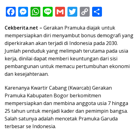
F
M
W
Li
G
T
C
S
ac
e
h
n
m
w
o
h
Cekberita.net –
Gerakan Pramuka diajak untuk
e
ss
at
e
ai
itt
p
ar
mempersiapkan diri menyambut bonus demografi yang
b
e
s
l
er
y
e
diperkirakan akan terjadi di Indonesia pada 2030.
o
n
A
Li
Jumlah penduduk yang melimpah terutama pada usia
o
g
p
n
kerja, dinilai dapat memberi keuntungan dari sisi
pembangunan untuk memacu pertumbuhan ekonomi
k
er
p
k
dan kesejahteraan.
Karenanya Kwartir Cabang (Kwarcab) Gerakan
Pramuka Kabupaten Bogor berkomitmen
mempersiapkan dan membina anggota usia 7 hingga
25 tahun untuk menjadi kader dan pemimpin bangsa.
Salah satunya adalah mencetak Pramuka Garuda
terbesar se Indonesia.