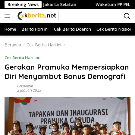
Langsung
n Kuliner di Jakarta Selatan
Breaking News
Waketum PP PELTI ,H. Anto
ke
konten
Home
Berita Hari ini
Cek Berita Daerah
Cek Berita Nasiona
Beranda
Cek Berita Hari ini
Cek Berita Hari ini
Gerakan Pramuka Mempersiapkan
Diri Menyambut Bonus Demografi
Cekadmin
2 Januari 2023