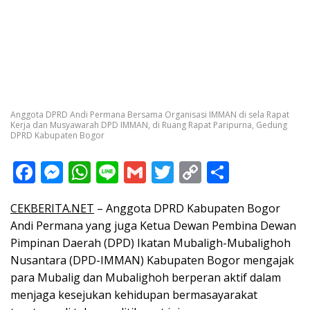
Anggota DPRD Andi Permana Bersama Organisasi IMMAN di sela Rapat
Kerja dan Musyawarah DPD IMMAN, di Ruang Rapat Paripurna, Gedung
DPRD Kabupaten Bogor
F
M
W
Li
G
T
C
S
ac
e
h
n
m
w
o
h
CEKBERITA.NET
– Anggota DPRD Kabupaten Bogor
e
ss
at
e
ai
itt
p
ar
Andi Permana yang juga Ketua Dewan Pembina Dewan
b
e
s
l
er
y
e
Pimpinan Daerah (DPD) Ikatan Mubaligh-Mubalighoh
o
n
A
Li
Nusantara (DPD-IMMAN) Kabupaten Bogor mengajak
o
g
p
n
para Mubalig dan Mubalighoh berperan aktif dalam
menjaga kesejukan kehidupan bermasayarakat
k
er
p
k