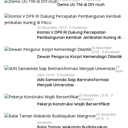
Demo UU TNI di DIY ricuh
30 November 2018
0 Komentar
Komisi V DPR RI Dukung Percepatan
Pembangunan Kembali Jembatan Kuning di
PALU
29 November
2018
0 Komentar
Dewan Pengurus Korpri Kemendagri Dilantik
29
Nove
Mber 2018
0 Komentar
IAIN Samarinda Siap Bertransformasi
Menjadi Universitas
29 November 2018
0
Komentar
Pekerja Konstruksi Wajib Bersertifikat
28 November
2018
0
Komentar
Balai Taman Wakatobi Budidayakan