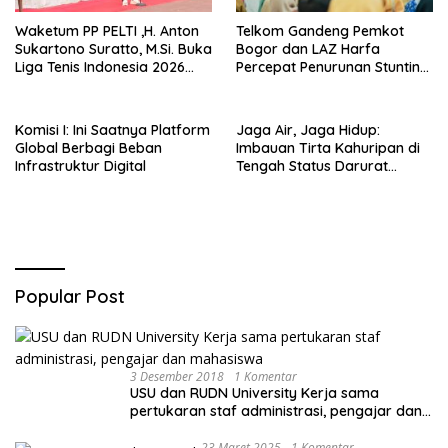
Waketum PP PELTI ,H. Anton
Telkom Gandeng Pemkot
Sukartono Suratto, M.Si. Buka
Bogor dan LAZ Harfa
Liga Tenis Indonesia 2026
Percepat Penurunan Stunting
Seri 1
di Bogor Barat & Tanah
Sareal
Komisi I: Ini Saatnya Platform
Jaga Air, Jaga Hidup:
Global Berbagi Beban
Imbauan Tirta Kahuripan di
Infrastruktur Digital
Tengah Status Darurat
Kemarau
Popular Post
3 Desember 2018
1 Komentar
USU dan RUDN University Kerja sama
pertukaran staf administrasi, pengajar dan
mahasiswa
23 Maret 2025
1 Komentar