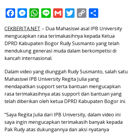
F
M
W
Li
G
T
C
S
ac
e
h
n
m
w
o
h
CEKBERITA.NET
– Dua Mahasiswi asal IPB University
e
ss
at
e
ai
itt
p
ar
mengucapkan rasa terimakasihnya kepada Ketua
b
e
s
l
er
y
e
DPRD Kabupaten Bogor Rudy Susmanto yang telah
o
n
A
Li
mendukung generasi muda dalam berkompetisi di
o
g
p
n
kancah internasional.
k
er
p
k
Dalam video yang diunggah Rudy Susmanto, salah satu
Mahasiswi IPB University Regita Julia yang
mendapatkan support serta bantuan mengucapkan
rasa terimakasihnya atas support dan bantuan yang
telah diberikan oleh ketua DPRD Kabupaten Bogor ini.
“Saya Regita Julia dari IPB University, dalam video ini
saya ingin mengucapkan terimakasih banyak kepada
Pak Rudy atas dukungannya dan aksi nyatanya