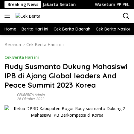
Langsung
dan Kuliner di Jakarta Selatan
Breaking News
Waketum PP PELTI ,H. An
ke
konten
Home
Berita Hari ini
Cek Berita Daerah
Cek Berita Nasiona
Beranda
Cek Berita Hari ini
Cek Berita Hari ini
Rudy Susmanto Dukung Mahasiswi
IPB di Ajang Global leaders And
Peace Summit 2023 Korea
CEKBERITA Admin
26 Oktober 2023