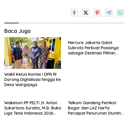
Baca Juga
Mercure Jakarta Gatot
Subroto Perkuat Posisinya
sebagai Destinasi Pilihan
untuk Bisnis, Staycation,
Meeting, dan Kuliner di
Jakarta Selatan
Wakil Ketua Komisi I DPR RI
Dorong Digitalisasi hingga ke
Desa Wargajaya
Waketum PP PELTI ,H. Anton
Telkom Gandeng Pemkot
Sukartono Suratto, M.Si. Buka
Bogor dan LAZ Harfa
Liga Tenis Indonesia 2026
Percepat Penurunan Stunting
Seri 1
di Bogor Barat & Tanah
Sareal