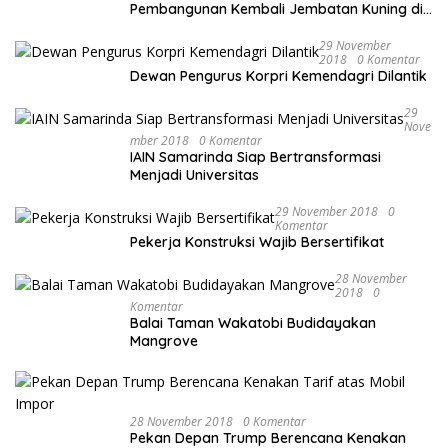
Pembangunan Kembali Jembatan Kuning di
PALU
29 November
2018
0 Komentar
Dewan Pengurus Korpri Kemendagri Dilantik
29
Nove
Mber 2018
0 Komentar
IAIN Samarinda Siap Bertransformasi
Menjadi Universitas
29 November 2018
0
Komentar
Pekerja Konstruksi Wajib Bersertifikat
28 November
2018
0
Komentar
Balai Taman Wakatobi Budidayakan
Mangrove
28 November 2018
0 Komentar
Pekan Depan Trump Berencana Kenakan