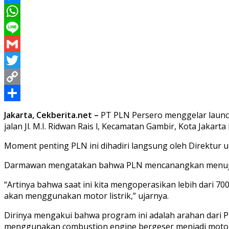
Messenger
WhatsApp
Line
Gmail
Twitter
Copy
Link
Share
Jakarta, Cekberita.net –
PT PLN Persero menggelar launchi
jalan Jl. M.I. Ridwan Rais l, Kecamatan Gambir, Kota Jakar
Moment penting PLN ini dihadiri langsung oleh Direktur 
Darmawan mengatakan bahwa PLN mencanangkan menuju 1
“Artinya bahwa saat ini kita mengoperasikan lebih dari 7
akan menggunakan motor listrik,” ujarnya.
Dirinya mengakui bahwa program ini adalah arahan dari P
menggunakan combustion engine bergeser menjadi motor lis