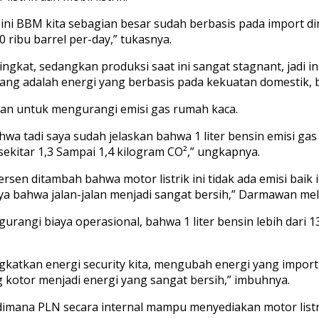
t ini BBM kita sebagian besar sudah berbasis pada import di
 ribu barrel per-day,” tukasnya.
gkat, sedangkan produksi saat ini sangat stagnant, jadi i
emang adalah energi yang berbasis pada kekuatan domestik,
an untuk mengurangi emisi gas rumah kaca.
hwa tadi saya sudah jelaskan bahwa 1 liter bensin emisi ga
a sekitar 1,3 Sampai 1,4 kilogram CO²,” ungkapnya.
rsen ditambah bahwa motor listrik ini tidak ada emisi baik i
knya bahwa jalan-jalan menjadi sangat bersih,” Darmawan me
angi biaya operasional, bahwa 1 liter bensin lebih dari 13.
ningkatkan energi security kita, mengubah energi yang imp
g kotor menjadi energi yang sangat bersih,” imbuhnya.
i dimana PLN secara internal mampu menyediakan motor list