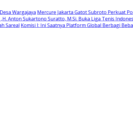
e Desa Wargajaya
Mercure Jakarta Gatot Subroto Perkuat Posi
H. Anton Sukartono Suratto, M.Si. Buka Liga Tenis Indonesi
ah Sareal
Komisi I: Ini Saatnya Platform Global Berbagi Beba