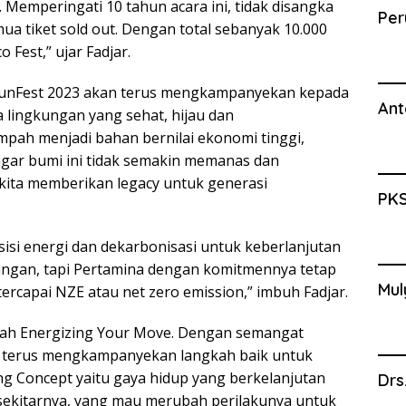
 Memperingati 10 tahun acara ini, tidak disangka
Per
mua tiket sold out. Dengan total sebanyak 10.000
o Fest,” ujar Fadjar.
RunFest 2023 akan terus mengkampanyekan kepada
Ant
 lingkungan yang sehat, hijau dan
ah menjadi bahan bernilai ekonomi tinggi,
gar bumi ini tidak semakin memanas dan
 kita memberikan legacy untuk generasi
PKS
isi energi dan dekarbonisasi untuk keberlanjutan
angan, tapi Pertamina dengan komitmennya tetap
Mul
rcapai NZE atau net zero emission,” imbuh Fadjar.
lah Energizing Your Move. Dengan semangat
n terus mengkampanyekan langkah baik untuk
ing Concept yaitu gaya hidup yang berkelanjutan
Drs
 sekitarnya, yang mau merubah perilakunya untuk