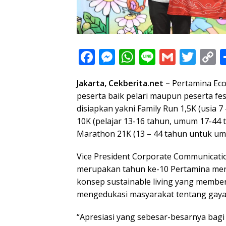
F
M
W
Li
G
T
C
ac
e
h
n
m
w
o
Jakarta, Cekberita.net –
Pertamina Eco
e
ss
at
e
ai
itt
p
peserta baik pelari maupun peserta fest
b
e
s
l
er
y
disiapkan yakni Family Run 1,5K (usia 7
o
n
A
L
10K (pelajar 13-16 tahun, umum 17-44 t
o
g
p
n
Marathon 21K (13 – 44 tahun untuk umu
k
er
p
k
Vice President Corporate Communicatio
merupakan tahun ke-10 Pertamina me
konsep sustainable living yang memberi
mengedukasi masyarakat tentang gaya
“Apresiasi yang sebesar-besarnya bagi 