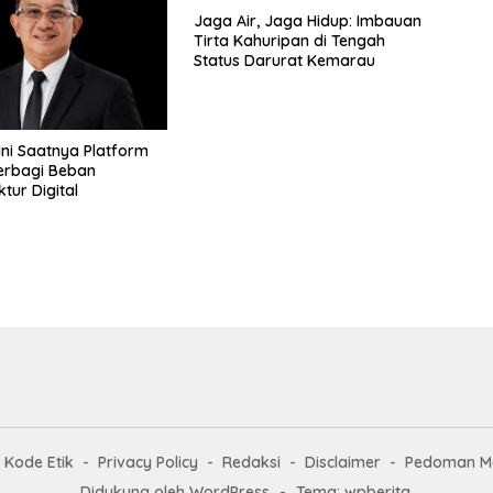
Jaga Air, Jaga Hidup: Imbauan
Tirta Kahuripan di Tengah
Status Darurat Kemarau
 Ini Saatnya Platform
erbagi Beban
ktur Digital
Kode Etik
Privacy Policy
Redaksi
Disclaimer
Pedoman Me
Didukung oleh WordPress
-
Tema: wpberita.