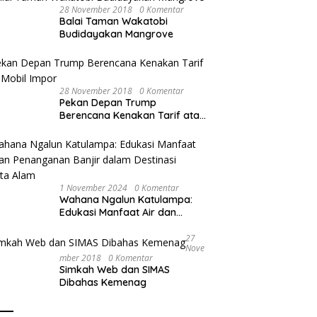
28 November 2018
0 Komentar
Balai Taman Wakatobi
Budidayakan Mangrove
28 November 2018
0 Komentar
Pekan Depan Trump
Berencana Kenakan Tarif atas
Mobil Impor
1 November 2024
0 Komentar
Wahana Ngalun Katulampa:
Edukasi Manfaat Air dan
Penanganan Banjir dalam
Destinasi Wisata Alam
27
Nove
Mber 2018
0 Komentar
Simkah Web dan SIMAS
Dibahas Kemenag