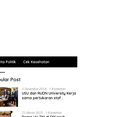
ta Politik
Cek Kesehatan
ular Post
3 Desember 2018
1 Komentar
USU dan RUDN University Kerja
sama pertukaran staf
administrasi, pengajar dan
mahasiswa
23 Maret 2025
1 Komentar