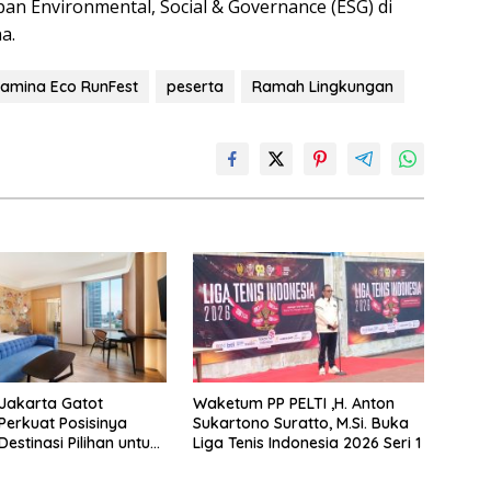
an Environmental, Social & Governance (ESG) di
a.
tamina Eco RunFest
peserta
Ramah Lingkungan
Jakarta Gatot
Waketum PP PELTI ,H. Anton
Perkuat Posisinya
Sukartono Suratto, M.Si. Buka
estinasi Pilihan untuk
Liga Tenis Indonesia 2026 Seri 1
taycation, Meeting, dan
i Jakarta Selatan