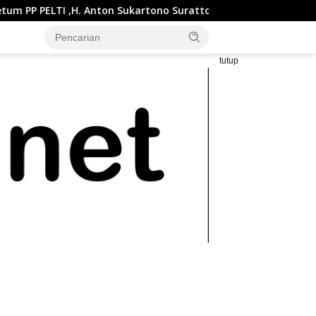
nton Sukartono Suratto, M.Si. Buka Liga Tenis Indonesia 2026 S
tutup