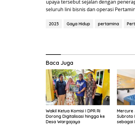
upaya tersebut sejalan dengan penerap
seluruh lini bisnis dan operasi Pertamin
2023
Gaya Hidup
pertamina
Per
Baca Juga
Wakil Ketua Komisi I DPR RI
Mercure 
Dorong Digitalisasi hingga ke
Subroto 
Desa Wargajaya
sebagai D
Bisnis, S
Kuliner d