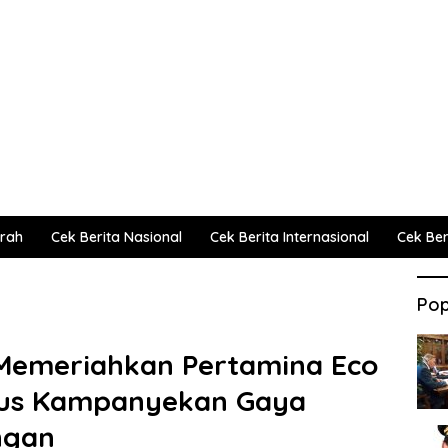
erah
Cek Berita Nasional
Cek Berita Internasional
Cek Beri
Pop
 Memeriahkan Pertamina Eco
gus Kampanyekan Gaya
ngan