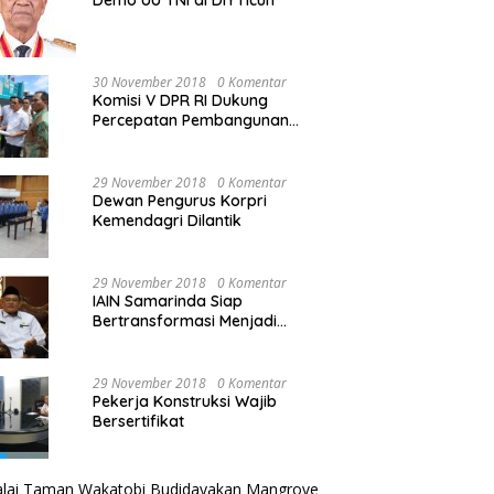
Demo UU TNI di DIY ricuh
30 November 2018
0 Komentar
Komisi V DPR RI Dukung
Percepatan Pembangunan
Kembali Jembatan Kuning di
PALU
29 November 2018
0 Komentar
Dewan Pengurus Korpri
Kemendagri Dilantik
29 November 2018
0 Komentar
IAIN Samarinda Siap
Bertransformasi Menjadi
Universitas
29 November 2018
0 Komentar
Pekerja Konstruksi Wajib
Bersertifikat