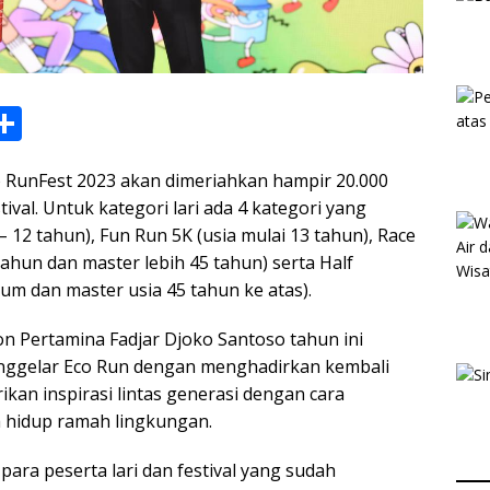
S
h
 RunFest 2023 akan dimeriahkan hampir 20.000
ar
ival. Untuk kategori lari ada 4 kategori yang
e
 – 12 tahun), Fun Run 5K (usia mulai 13 tahun), Race
i
ahun dan master lebih 45 tahun) serta Half
m dan master usia 45 tahun ke atas).
n Pertamina Fadjar Djoko Santoso tahun ini
nggelar Eco Run dengan menghadirkan kembali
kan inspirasi lintas generasi dengan cara
 hidup ramah lingkungan.
para peserta lari dan festival yang sudah