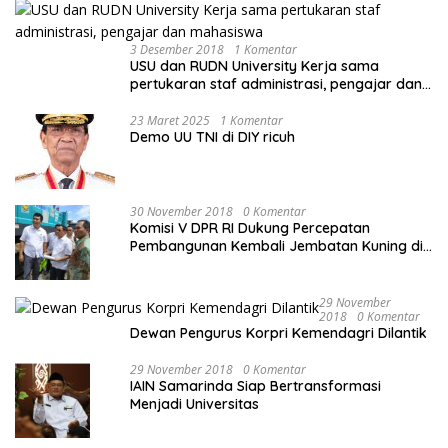
3 Desember 2018
1 Komentar
USU dan RUDN University Kerja sama
pertukaran staf administrasi, pengajar dan
mahasiswa
23 Maret 2025
1 Komentar
Demo UU TNI di DIY ricuh
30 November 2018
0 Komentar
Komisi V DPR RI Dukung Percepatan
Pembangunan Kembali Jembatan Kuning di
PALU
29 November
2018
0 Komentar
Dewan Pengurus Korpri Kemendagri Dilantik
29 November 2018
0 Komentar
IAIN Samarinda Siap Bertransformasi
Menjadi Universitas