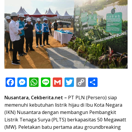
F
M
W
Li
G
T
C
S
ac
e
h
n
m
w
o
h
Nusantara, Cekberita.net –
PT PLN (Persero) siap
e
ss
at
e
ai
itt
p
ar
memenuhi kebutuhan listrik hijau di Ibu Kota Negara
b
e
s
l
er
y
e
(IKN) Nusantara dengan membangun Pembangkit
o
n
A
Li
Listrik Tenaga Surya (PLTS) berkapasitas 50 Megawatt
o
g
p
n
(MW). Peletakan batu pertama atau groundbreaking