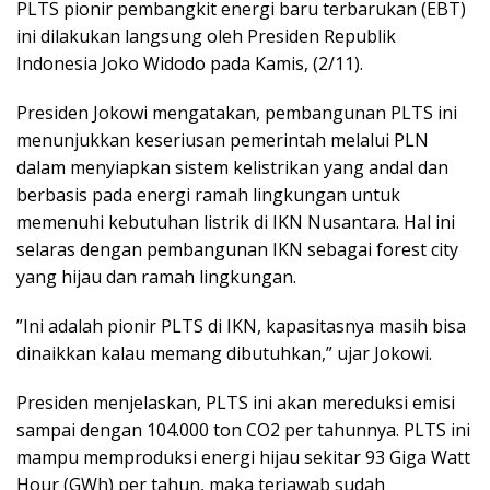
PLTS pionir pembangkit energi baru terbarukan (EBT)
k
er
p
k
ini dilakukan langsung oleh Presiden Republik
Indonesia Joko Widodo pada Kamis, (2/11).
Presiden Jokowi mengatakan, pembangunan PLTS ini
menunjukkan keseriusan pemerintah melalui PLN
dalam menyiapkan sistem kelistrikan yang andal dan
berbasis pada energi ramah lingkungan untuk
memenuhi kebutuhan listrik di IKN Nusantara. Hal ini
selaras dengan pembangunan IKN sebagai forest city
yang hijau dan ramah lingkungan.
”Ini adalah pionir PLTS di IKN, kapasitasnya masih bisa
dinaikkan kalau memang dibutuhkan,” ujar Jokowi.
Presiden menjelaskan, PLTS ini akan mereduksi emisi
sampai dengan 104.000 ton CO2 per tahunnya. PLTS ini
mampu memproduksi energi hijau sekitar 93 Giga Watt
Hour (GWh) per tahun, maka terjawab sudah