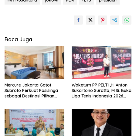
Baca Juga
Mercure Jakarta Gatot
Waketum PP PELTI ,H. Anton
Subroto Perkuat Posisinya
Sukartono Suratto, M.Si. Buka
sebagai Destinasi Pilihan
Liga Tenis Indonesia 2026
untuk Bisnis, Staycation,
Seri 1
Meeting, dan Kuliner di
Jakarta Selatan