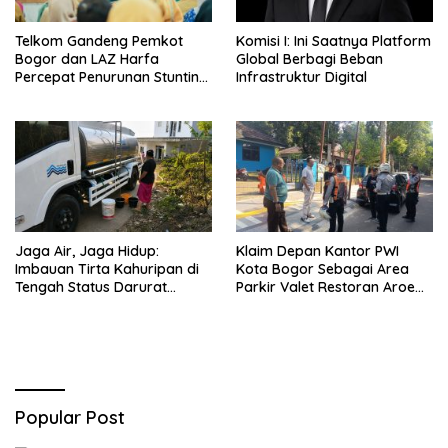
Telkom Gandeng Pemkot
Komisi I: Ini Saatnya Platform
Bogor dan LAZ Harfa
Global Berbagi Beban
Percepat Penurunan Stunting
Infrastruktur Digital
di Bogor Barat & Tanah
Sareal
Jaga Air, Jaga Hidup:
Klaim Depan Kantor PWI
Imbauan Tirta Kahuripan di
Kota Bogor Sebagai Area
Tengah Status Darurat
Parkir Valet Restoran Aroem,
Kemarau
Dishub ‘Ancam’ Pengelola
Popular Post