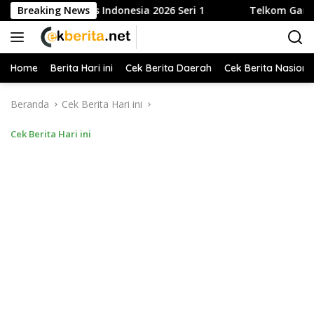
Langsung
Liga Tenis Indonesia 2026 Seri 1
Breaking News
Telkom Gandeng Pemko
ke
konten
Home
Berita Hari ini
Cek Berita Daerah
Cek Berita Nasiona
Beranda
Cek Berita Hari ini
Cek Berita Hari ini